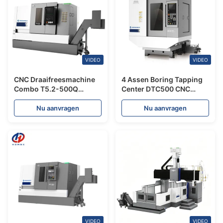
VIDEO
VIDEO
CNC Draaifreesmachine
4 Assen Boring Tapping
Combo T5.2-500Q
Center DTC500 CNC
Zwaaidiameter 560mm
Verticale Verwerking
Fanuc Schuine Bed CNC
FANUC CNC
Nu aanvragen
Nu aanvragen
Draaibank
Freesmachine
VIDEO
VIDEO