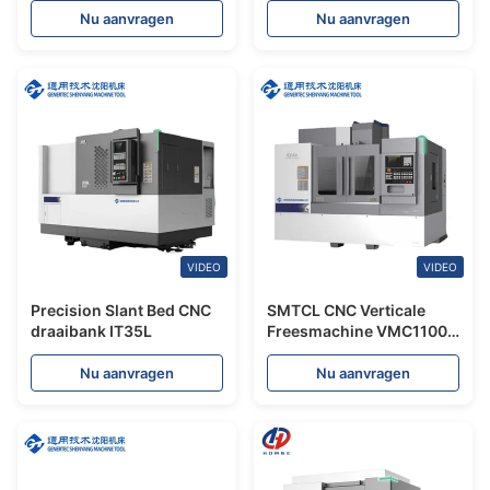
Turret Servo Tailstock
Aluminiumlegering
Nu aanvragen
Nu aanvragen
Draaicentrum Met Y-as
Verticale
bewerkingscentrum
VIDEO
VIDEO
Precision Slant Bed CNC
SMTCL CNC Verticale
draaibank IT35L
Freesmachine VMC1100Q
4-assig CNC Verticaal
Bewerkingscentrum Met
Nu aanvragen
Nu aanvragen
Draaibord