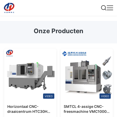
Onze Producten
VIDEO
VIDEO
Horizontaal CNC-
SMTCL 4-assige CNC-
draaicentrum HTC30Hm
freesmachine VMC1000Q
BMT45 12-station Power
Hoogprecisie