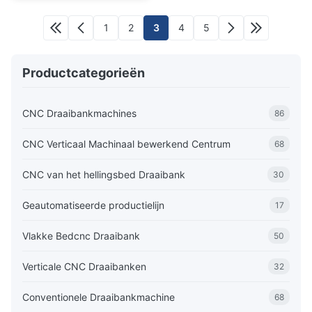
structurele onderdelen
van windenergie
1
2
3
4
5
Productcategorieën
CNC Draaibankmachines
86
CNC Verticaal Machinaal bewerkend Centrum
68
CNC van het hellingsbed Draaibank
30
Geautomatiseerde productielijn
17
Vlakke Bedcnc Draaibank
50
Verticale CNC Draaibanken
32
Conventionele Draaibankmachine
68