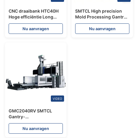
CNC draaibank HTC40H
SMTCL High precision
Hoge efficiëntie Long
Mold Processing Gantry
Travel Ball Cage Motor
Boring And Milling
Shaft Processing SMTCL
Machining Center
Nu aanvragen
Nu aanvragen
Slant Bed CNC draaibank
GMC2040RV-A
VIDEO
GMC2040RV SMTCL
Gantry-
bewerkingscentrum
Uiterst nauwkeurige
Nu aanvragen
oplossing voor