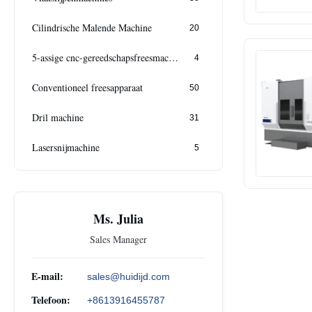
Cilindrische Malende Machine
20
5-assige cnc-gereedschapsfreesmachine
4
Conventioneel freesapparaat
50
Dril machine
31
Lasersnijmachine
5
Ms. Julia
Sales Manager
E-mail:
sales@huidijd.com
Telefoon:
+8613916455787