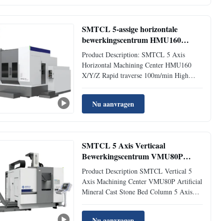
medical care, and molds. This series of
products adopts a overhead crane ...
SMTCL 5-assige horizontale
bewerkingscentrum HMU160
X/Y/Z Rapid traverse 100m/min
Product Description: SMTCL 5 Axis
High Speed Machining Center
Horizontal Machining Center HMU160
X/Y/Z Rapid traverse 100m/min High
Speed Machining Center HMU160 series
products are high-performance horizontal
Nu aanvragen
five-axis machining centers independently
developed for new energy vehicles and
other industries. This series of ...
SMTCL 5 Axis Verticaal
Bewerkingscentrum VMU80P
Kunstmatig Mineraal Gegooid
Product Description SMTCL Vertical 5
Steen Bed Kolom
Axis Machining Center VMU80P Artificial
Bewerkingscentrum
Mineral Cast Stone Bed Column 5 Axis
Machining Center The product is suitable
for the processing of complex shaped parts
Nu aanvragen