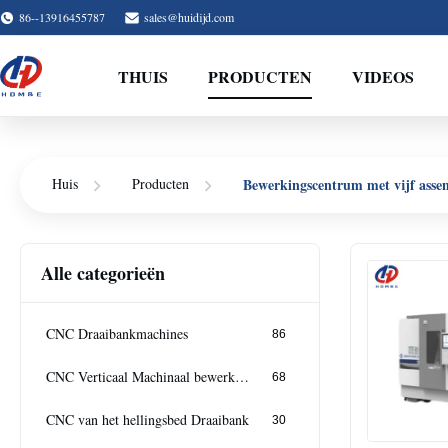
86--13916455787
sales@huidijd.com
THUIS
PRODUCTEN
VIDEOS
Bewerkingscentrum met vijf asse
Huis
Producten
Alle categorieën
CNC Draaibankmachines
86
CNC Verticaal Machinaal bewerkend Centrum
68
CNC van het hellingsbed Draaibank
30