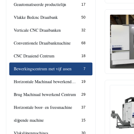
Geautomatiseerde productielijn
17
Vlakke Bedcnc Draaibank
50
Verticale CNC Draaibanken
32
Conventionele Draaibankmachine
68
CNC Draaiend Centrum
18
Bewerkingscentrum met vijf assen
7
Horizontale Machinaal bewerkende Centra
19
Brug Machinaal bewerkend Centrum
29
Horizontale boor- en freesmachine
37
slijpende machine
15
Vlakslijpenmachines
30