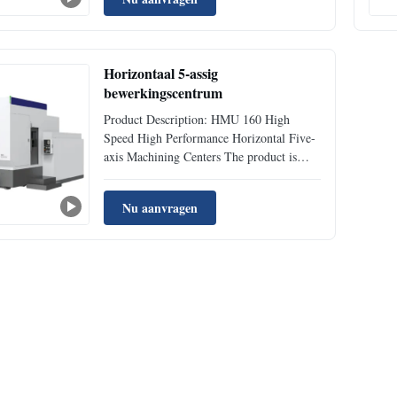
Horizontaal 5-assig
bewerkingscentrum
Product Description: HMU 160 High
Speed High Performance Horizontal Five-
axis Machining Centers The product is
suitable for the processing of complex
shaped parts in new energy vehicles and
Nu aanvragen
other industries. It is a high-performance
horizontal five-axis machining center
independently developed by ...