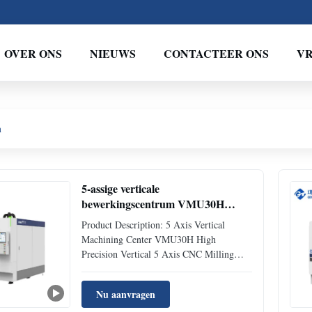
OVER ONS
NIEUWS
CONTACTEER ONS
VR
n
5-assige verticale
bewerkingscentrum VMU30H
Hoogprecisie verticale CNC-
Product Description: 5 Axis Vertical
freesmachine
Machining Center VMU30H High
Precision Vertical 5 Axis CNC Milling
Machine It provides complete solutions for
five-axis machining, turn-milling and
Nu aanvragen
composite machining, suitable for