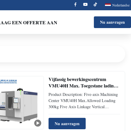
Nederlandse
AAG EEN OFFERTE AAN
Nu aanvragen
Vijfassig bewerkingscentrum
VMU40H Max. Toegestane lading
300kg 5assige koppeling Verticaal
Product Description: Five-axis Machining
bewerkingscentrum
Center VMU40H Max.Allowed Loading
300kg Five Axis Linkage Vertical
Machining Center VMU40H is a highly
efficient vertical five-axis machining center
Nu aanvragen
developed for industries such as 3C,