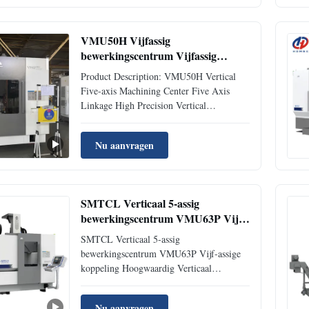
aerospace, energy equipment, automobile
manufacturing, Marine manufacturing, 3C
...
VMU50H Vijfassig
bewerkingscentrum Vijfassig
linkingtafelgrootte 500 mm
Product Description: VMU50H Vertical
Verticaal bewerkingscentrum
Five-axis Machining Center Five Axis
Linkage High Precision Vertical
Machining Center VMU50H is a highly
efficient vertical five-axis machining center
Nu aanvragen
developed for industries such as 3C,
medical care, and molds. This series of
products adopts a overhead crane ...
SMTCL Verticaal 5-assig
bewerkingscentrum VMU63P Vijf-
assige koppeling Hoogwaardig
SMTCL Verticaal 5-assig
Verticaal Bewerkingscentrum
bewerkingscentrum VMU63P Vijf-assige
koppeling Hoogwaardig Verticaal
Bewerkingscentrum
Nu aanvragen