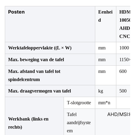
Posten
Eenhei
HDM-
d
10050
AHD/M
CNC
Werktafeloppervlakte ((L × W)
mm
1000 × 
Max. beweging van de tafel
mm
1150×5
Max. afstand van tafel tot
mm
600
spindelcentrum
Max. draagvermogen van tafel
kg
500
T-slotgrootte
mm*n
AHD/MSI:Hyd
Tafel
Werkbank (links en
aandrijfsyste
rechts)
em