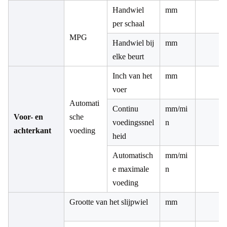
Handwiel
mm
per schaal
MPG
Handwiel bij
mm
elke beurt
Inch van het
mm
voer
Automati
Continu
mm/mi
Voor- en
sche
voedingssnel
n
achterkant
voeding
heid
Automatisch
mm/mi
e maximale
n
voeding
Grootte van het slijpwiel
mm