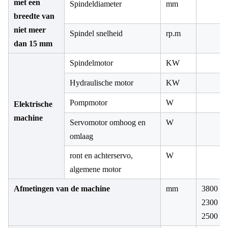
met een
Spindeldiameter
mm
breedte van
niet meer
Spindel snelheid
rp.m
dan 15 mm
Spindelmotor
KW
Hydraulische motor
KW
Pompmotor
W
Elektrische
machine
Servomotor omhoog en
W
omlaag
ront en achterservo,
W
algemene motor
Afmetingen van de machine
mm
3800 ×
2300 ×
2500