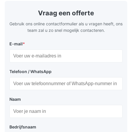
Featuring a compact footprint and flexible
Technology 
layout, it integrates turning, drilling and
fast moving
Vraag een offerte
boring for multi-process machining. Ideal
acceleration
for
by torque m
Gebruik ons online contactformulier als u vragen heeft, ons
team zal u zo snel mogelijk contacteren.
E-mail
*
Telefoon / WhatsApp
Naam
Bedrijfsnaam