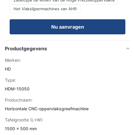
Zadeltype de Molen van de Hoge Precisieoppervlakte
Het Vlakslijpenmachines van AHR
Nu aanvragen
Productgegevens
Merken:
HD
Type:
HDM-15050
Productnaam:
Horizontale CNC-oppervlaksgreefmachine
Tafelgrootte (L×W):
1500 × 500 mm