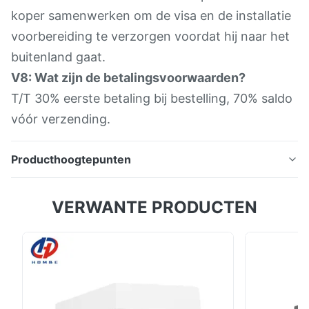
koper samenwerken om de visa en de installatie
voorbereiding te verzorgen voordat hij naar het
buitenland gaat.
V8: Wat zijn de betalingsvoorwaarden?
T/T 30% eerste betaling bij bestelling, 70% saldo
vóór verzending.
Producthoogtepunten
Productbeschrijving: CNC-oppervlaksgreefmachine is
VERWANTE PRODUCTEN
een soort van hoge precisie bewerkingsapparatuur.
Het controleert nauwkeurig de beweging van het
slijpwiel door het CNC-systeem om het vlak van de
werkstukken te slijpen.Het heeft een hoge
automatisering.Het kan verschillende materialen
verwerken en ...