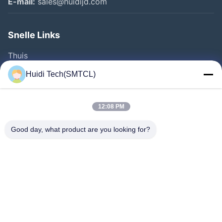
E-mail:
sales@huidijd.com
Snelle Links
Thuis
Producten
Huidi Tech(SMTCL)
Videos
Over Ons
12:08 PM
Fabrieksreis
Good day, what product are you looking for?
Kwaliteitscontrole
Contacteer Ons
Vraag Een Offerte Aan
Nieuws