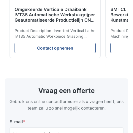
Omgekeerde Verticale Draaibank
SMTCL 5 A
IVT35 Automatische Werkstukgrijper
Bewerkin
Geautomatiseerde Productielijn CNC
Kunstmati
Draaibank
Bed Kolom
Product Description: Inverted Vertical Lathe
Product Des
IVT35 Automatic Workpiece Grasping
Machining C
Automated Production Line CNC Lathe
Mineral Cas
IVT35 automated production line stands
Machining C
Contact opnemen
out with standardized modular design and
for the pro
a rigid frame-type bed for excellent
parts in en
precision retention. Its inverted spindle
other indust
combined with a large-angle bed guard
vertical fiv
ensures superior chip evacuation.
independent
Featuring a compact footprint and flexible
Technology 
layout, it integrates turning, drilling and
fast moving
Vraag een offerte
boring for multi-process machining. Ideal
acceleration
for
by torque m
Gebruik ons online contactformulier als u vragen heeft, ons
team zal u zo snel mogelijk contacteren.
E-mail
*