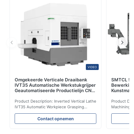
slijpmachine, voornamelijk gebruikt voor fijn slijpen ...
VIDEO
Omgekeerde Verticale Draaibank
SMTCL 5 A
IVT35 Automatische Werkstukgrijper
Bewerkin
Geautomatiseerde Productielijn CNC
Kunstmati
Draaibank
Bed Kolom
Product Description: Inverted Vertical Lathe
Product Des
IVT35 Automatic Workpiece Grasping
Machining C
Automated Production Line CNC Lathe
Mineral Cas
IVT35 automated production line stands
Machining C
Contact opnemen
out with standardized modular design and
for the pro
a rigid frame-type bed for excellent
parts in en