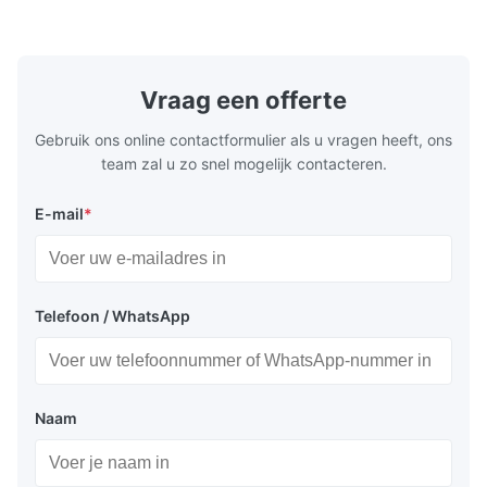
precision retention. Its inverted spindle
other indust
combined with a large-angle bed guard
vertical fiv
ensures superior chip evacuation.
independent
Featuring a compact footprint and flexible
Technology 
layout, it integrates turning, drilling and
fast moving
Vraag een offerte
boring for multi-process machining. Ideal
acceleration
for
by torque m
Gebruik ons online contactformulier als u vragen heeft, ons
team zal u zo snel mogelijk contacteren.
E-mail
*
Telefoon / WhatsApp
Naam