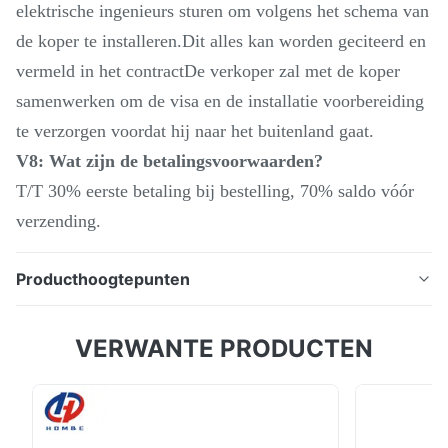
elektrische ingenieurs sturen om volgens het schema van
de koper te installeren.Dit alles kan worden geciteerd en
vermeld in het contractDe verkoper zal met de koper
samenwerken om de visa en de installatie voorbereiding
te verzorgen voordat hij naar het buitenland gaat.
V8: Wat zijn de betalingsvoorwaarden?
T/T 30% eerste betaling bij bestelling, 70% saldo vóór
verzending.
Producthoogtepunten
Productbeschrijving: HDLH4010H Verticale
VERWANTE PRODUCTEN
slijpmachine met slijpmiddelis een soort mechanische
apparatuur die wordt gebruikt voor het polijsten en
polijsten van het oppervlak van metalen producten.
Verticale expansie slijpmachine is een efficiënte