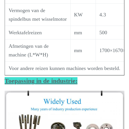
Vermogen van de
KW
4.3
spindelbus met wisselmotor
Werktafelreizen
mm
500
Afmetingen van de
mm
1700×1670×3
machine (L*W*H)
Voor andere reizen kunnen machines worden besteld.
Toepassing in de industrie: