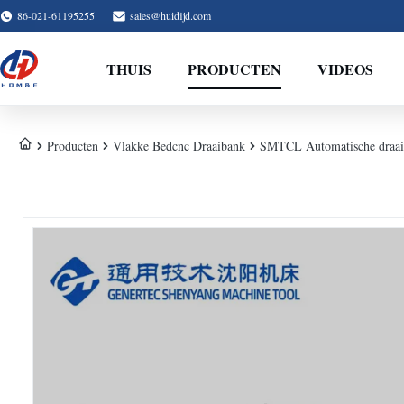
86-021-61195255
sales@huidijd.com
THUIS
PRODUCTEN
VIDEOS
Producten
Vlakke Bedcnc Draaibank
SMTCL Automatische draai