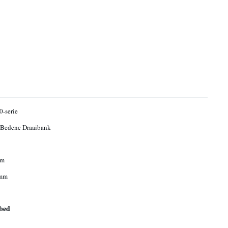
-serie
 Bedcnc Draaibank
mm
mm
bed