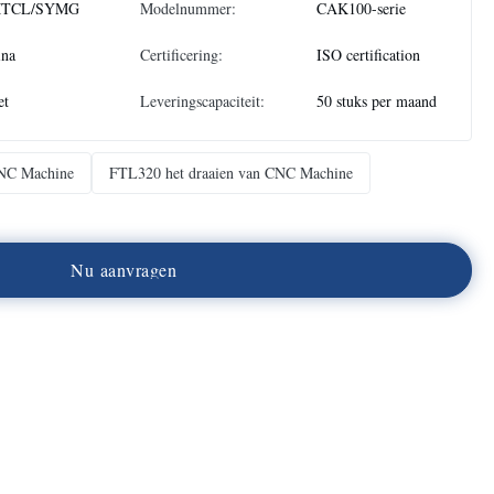
TCL/SYMG
Modelnummer:
CAK100-serie
ina
Certificering:
ISO certification
et
Leveringscapaciteit:
50 stuks per maand
CNC Machine
FTL320 het draaien van CNC Machine
N
u
a
a
n
v
r
a
g
e
n