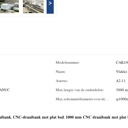
>
Modelnummer:
CAK100
Naam:
Vlakke
Asneus:
A2-11
FANUC
Max.lengte van de onderdelen:
3000 
Max.schommeldiameter over de
φ1000
glijbaan:
aibank
CNC-draaibank met plat bed
1000 mm CNC draaibank met plat 
,
,