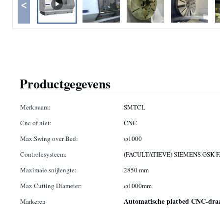
<
Productgegevens
Merknaam:
SMTCL
Cnc of niet:
CNC
Max.Swing over Bed:
φ1000
Controlesysteem:
(FACULTATIEVE) SIEMENS GSK 
Maximale snijlengte:
2850 mm
Max Cutting Diameter:
φ1000mm
Automatische platbed CNC-dra
Markeren