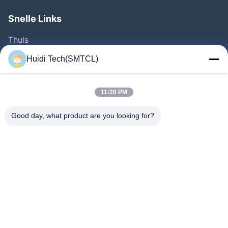
Snelle Links
Thuis
Producten
Huidi Tech(SMTCL)
Videos
Over Ons
11:20 PM
Fabrieksreis
Good day, what product are you looking for?
Kwaliteitscontrole
Contacteer Ons
Vraag Een Offerte Aan
Nieuws
Volg Ons.