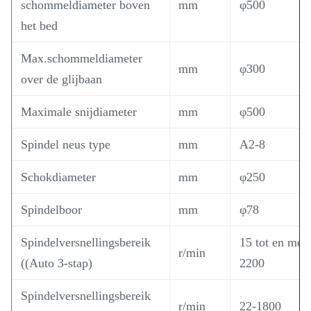
schommeldiameter boven
mm
φ500
het bed
Max.schommeldiameter
mm
φ300
over de glijbaan
Maximale snijdiameter
mm
φ500
Spindel neus type
mm
A2-8
Schokdiameter
mm
φ250
Spindelboor
mm
φ78
Spindelversnellingsbereik
15 tot en met
r/min
((Auto 3-stap)
2200
Spindelversnellingsbereik
r/min
22-1800