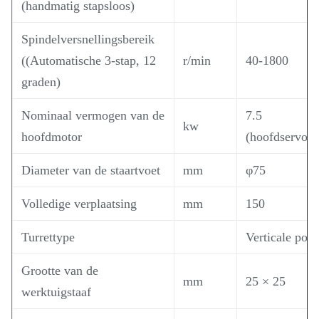
(handmatig stapsloos)
Spindelversnellingsbereik
((Automatische 3-stap, 12
r/min
40-1800
graden)
Nominaal vermogen van de
7.5
kw
hoofdmotor
(hoofdservom
Diameter van de staartvoet
mm
φ75
Volledige verplaatsing
mm
150
Turrettype
Verticale posi
Grootte van de
mm
25 × 25
werktuigstaaf