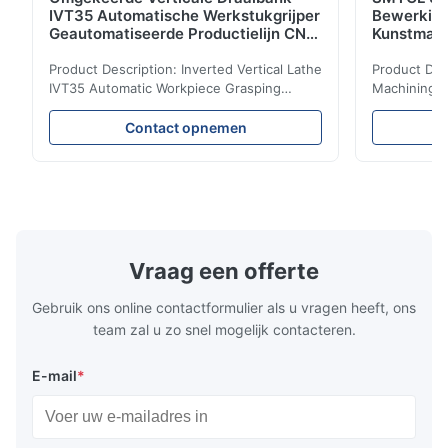
IVT35 Automatische Werkstukgrijper
Bewerkin
Geautomatiseerde Productielijn CNC
Kunstmati
Draaibank
Bed Kolom
Product Description: Inverted Vertical Lathe
Product Des
IVT35 Automatic Workpiece Grasping
Machining C
Automated Production Line CNC Lathe
Mineral Cas
IVT35 automated production line stands
Machining C
Contact opnemen
out with standardized modular design and
for the pro
a rigid frame-type bed for excellent
parts in en
precision retention. Its inverted spindle
other indust
combined with a large-angle bed guard
vertical fiv
ensures superior chip evacuation.
independent
Featuring a compact footprint and flexible
Technology 
layout, it integrates turning, drilling and
fast moving
Vraag een offerte
boring for multi-process machining. Ideal
acceleration
for
by torque m
Gebruik ons online contactformulier als u vragen heeft, ons
team zal u zo snel mogelijk contacteren.
E-mail
*