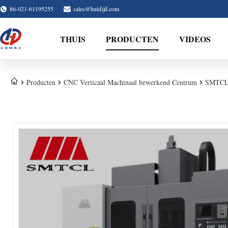
86-021-61195255
sales@huidijd.com
THUIS
PRODUCTEN
VIDEOS
Producten
CNC Verticaal Machinaal bewerkend Centrum
SMTCL V