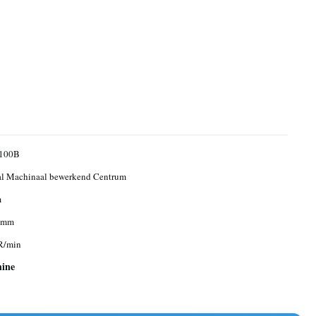
100B
al Machinaal bewerkend Centrum
m
0mm
R/min
hine