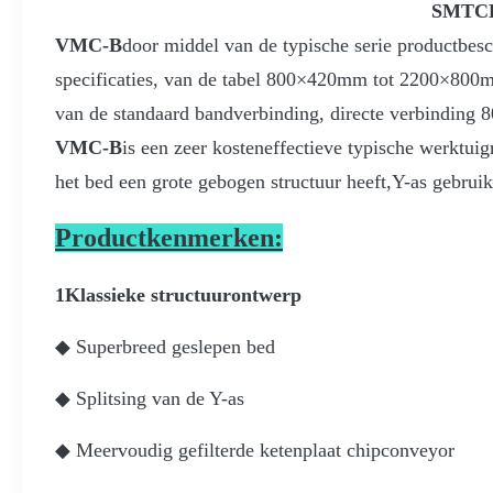
SMTCL 
VMC-B
door middel van de typische serie productbesc
specificaties, van de tabel 800×420mm tot 2200×800m
van de standaard bandverbinding, directe verbinding 
VMC-B
is een zeer kosteneffectieve typische werktuig
het bed een grote gebogen structuur heeft,Y-as gebrui
Productkenmerken:
1Klassieke structuurontwerp
◆ Superbreed geslepen bed
◆ Splitsing van de Y-as
◆ Meervoudig gefilterde ketenplaat chipconveyor