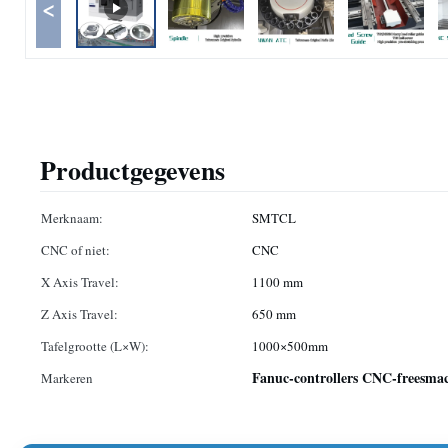
<
Productgegevens
Merknaam:
SMTCL
CNC of niet:
CNC
X Axis Travel:
1100 mm
Z Axis Travel:
650 mm
Tafelgrootte (L×W):
1000×500mm
Fanuc-controllers CNC-freesma
Markeren