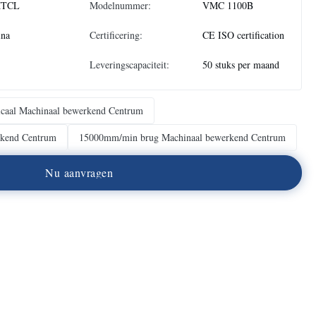
TCL
Modelnummer:
VMC 1100B
ina
Certificering:
CE ISO certification
Leveringscapaciteit:
50 stuks per maand
ticaal Machinaal bewerkend Centrum
rkend Centrum
15000mm/min brug Machinaal bewerkend Centrum
N
u
a
a
n
v
r
a
g
e
n