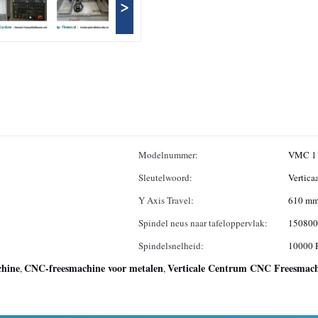
>
Modelnummer:
VMC 1
Sleutelwoord:
Vertica
Y Axis Travel:
610 m
Spindel neus naar tafeloppervlak:
15080
Spindelsnelheid:
10000 
chine
CNC-freesmachine voor metalen
Verticale Centrum CNC Freesmac
,
,