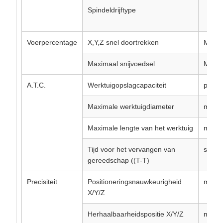
Spindeldrijftype
Voerpercentage
X,Y,Z snel doortrekken
M/min
Maximaal snijvoedsel
M/min
A.T.C.
Werktuigopslagcapaciteit
pc
Maximale werktuigdiameter
mm
Maximale lengte van het werktuig
mm
Tijd voor het vervangen van
sec.
gereedschap ((T-T)
Precisiteit
Positioneringsnauwkeurigheid
mm
X/Y/Z
Herhaalbaarheidspositie X/Y/Z
mm