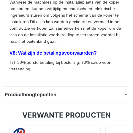
Wanneer de machines op de installatieplaats van de koper
aankomen, kunnen wij tijdig mechanische en elektrische
ingenieurs sturen om volgens het schema van de koper te
installeren.Dit alles kan worden geciteerd en vermeld in het
contractDe verkoper zal samenwerken met de koper om de
visa en de installatie voorbereiding te verzorgen voordat hij
naar het buitenland gaat.
V8: Wat zijn de betalingsvoorwaarden?
T/T 30% eerste betaling bij bestelling, 70% saldo vóór
verzending.
Producthoogtepunten
SMTCL Verticaal Bewerkingscentrum VMC 850Q
VERWANTE PRODUCTEN
Boren Tappen Fressen Draaien 4 Assen CNC
Fressmachine VMC-Q-serie machine tools zijn de
nieuwe generatie algemeen verticaal