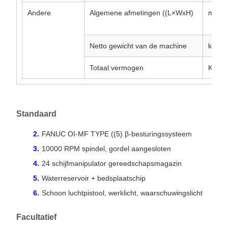
Andere
Algemene afmetingen ((L×WxH)
mm
Netto gewicht van de machine
kg
Totaal vermogen
KVA
Standaard
FANUC OI-MF TYPE ((5) β-besturingssysteem
10000 RPM spindel, gordel aangesloten
24 schijfmanipulator gereedschapsmagazin
Waterreservoir + bedsplaatschip
Schoon luchtpistool, werklicht, waarschuwingslicht
Facultatief