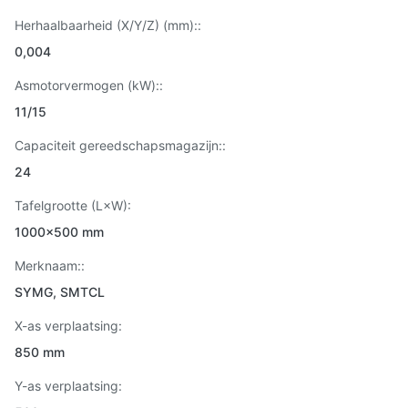
Herhaalbaarheid (X/Y/Z) (mm)::
0,004
Asmotorvermogen (kW)::
11/15
Capaciteit gereedschapsmagazijn::
24
Tafelgrootte (L×W):
1000x500 mm
Merknaam::
SYMG, SMTCL
X-as verplaatsing:
850 mm
Y-as verplaatsing: