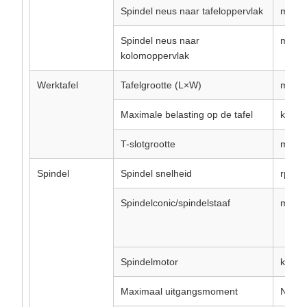
Spindel neus naar tafeloppervlak
mm
Spindel neus naar
mm
kolomoppervlak
Werktafel
Tafelgrootte (L×W)
mm
Maximale belasting op de tafel
kg
T-slotgrootte
mm
Spindel
Spindel snelheid
rpm
Spindelconic/spindelstaaf
mm
Spindelmotor
kw
Maximaal uitgangsmoment
N.m.