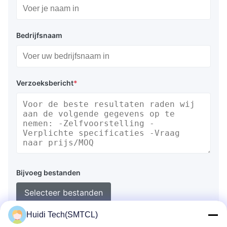
Bedrijfsnaam
Verzoeksbericht
*
Bijvoeg bestanden
Selecteer bestanden
Huidi Tech(SMTCL)
Je kunt maximaal 5 bestanden uploaden en elk bestand maximaal
10M.