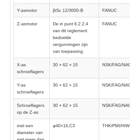
Y-asmotor
βiSc 12/3000-B
FANUC
Z-asmotor
De in punt 6.2.2.4
FANUC
van dit reglement
bedoelde
vergunningen zijn
van toepassing:
X-as
30 × 62 × 15
NSK/FAG/NACHI/
schroeflagers
Y-as
30 × 62 × 15
NSK/FAG/NACHI/
schroeflagers
Schroeflagers
30 × 62 × 15
NSK/FAG/NACHI/
op de Z-as
met een
φ40×16,C3
THK/PMI/HIWN
diameter van
niet meer dan