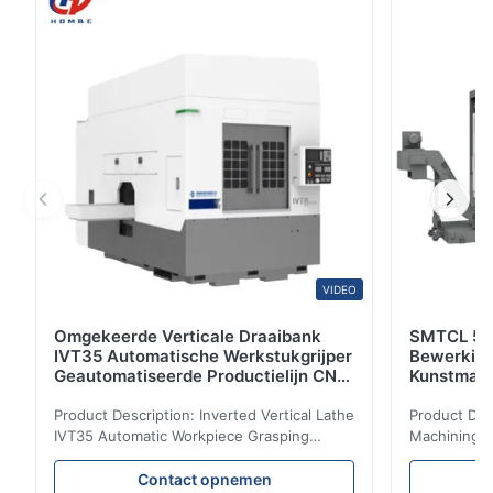
bewerkingscentrum door middel van onafhankelijke R
& D voor industriële gebieden zoals algemene
machines, auto's, enzovoort.Door ...
VIDEO
Omgekeerde Verticale Draaibank
SMTCL 5 A
IVT35 Automatische Werkstukgrijper
Bewerkin
Geautomatiseerde Productielijn CNC
Kunstmati
Draaibank
Bed Kolom
Product Description: Inverted Vertical Lathe
Product Des
IVT35 Automatic Workpiece Grasping
Machining C
Automated Production Line CNC Lathe
Mineral Cas
IVT35 automated production line stands
Machining C
Contact opnemen