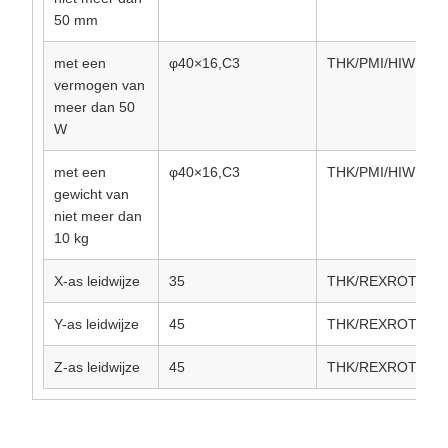
50 mm
met een
φ40×16,C3
THK/PMI/HIWN
vermogen van
meer dan 50
W
met een
φ40×16,C3
THK/PMI/HIWN
gewicht van
niet meer dan
10 kg
X-as leidwijze
35
THK/REXROTH/PM
Y-as leidwijze
45
THK/REXROTH/PM
Z-as leidwijze
45
THK/REXROTH/PM