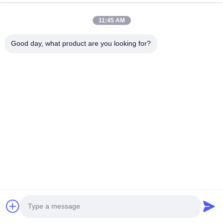
11:45 AM
Inzenden
Good day, what product are you looking for?
Shanghai HD ME Tech Co., Ltd.
Telefoon:
0086-21-61195255
E-mail:
sales@huidijd.com
Snelle Links
Thuis
Producten