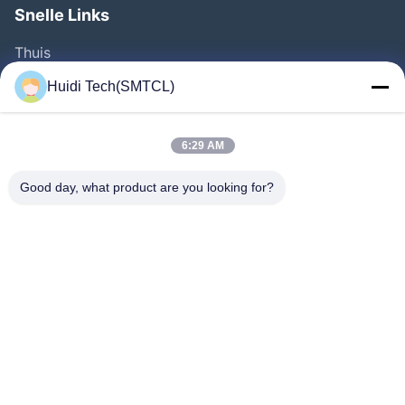
Snelle Links
Thuis
Producten
Huidi Tech(SMTCL)
Videos
Over Ons
6:29 AM
Fabrieksreis
Good day, what product are you looking for?
Kwaliteitscontrole
Contacteer Ons
Vraag Een Offerte Aan
Nieuws
Volg Ons.