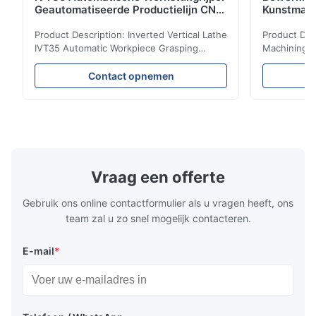
Geautomatiseerde Productielijn CNC
Kunstmati
Draaibank
Bed Kolom
Product Description: Inverted Vertical Lathe
Product Des
IVT35 Automatic Workpiece Grasping
Machining C
Automated Production Line CNC Lathe
Mineral Cas
IVT35 automated production line stands
Machining C
Contact opnemen
out with standardized modular design and
for the pro
a rigid frame-type bed for excellent
parts in en
precision retention. Its inverted spindle
other indust
combined with a large-angle bed guard
vertical fiv
ensures superior chip evacuation.
independent
Featuring a compact footprint and flexible
Technology 
layout, it integrates turning, drilling and
fast moving
Vraag een offerte
boring for multi-process machining. Ideal
acceleration
for
by torque m
Gebruik ons online contactformulier als u vragen heeft, ons
team zal u zo snel mogelijk contacteren.
E-mail
*