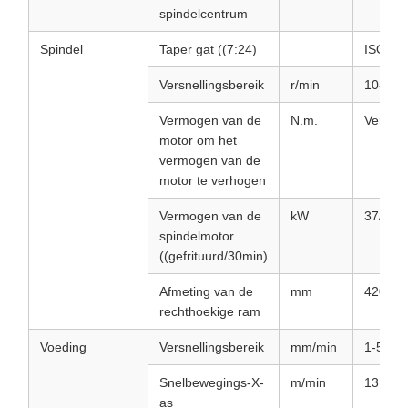
spindelcentrum
Spindel
Taper gat ((7:24)
ISO50
Versnellingsbereik
r/min
10-200
Vermogen van de
N.m.
Vervaar
motor om het
vermogen van de
motor te verhogen
Vermogen van de
kW
37/44
spindelmotor
((gefrituurd/30min)
Afmeting van de
mm
420*47
rechthoekige ram
Voeding
Versnellingsbereik
mm/min
1-5000
Snelbewegings-X-
m/min
13
as