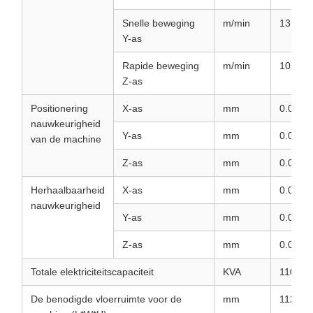
Snelle beweging
m/min
13
Y-as
Rapide beweging
m/min
10
Z-as
Positionering
X-as
mm
0.03
nauwkeurigheid
Y-as
mm
0.03
van de machine
Z-as
mm
0.025
Herhaalbaarheid
X-as
mm
0.02
nauwkeurigheid
Y-as
mm
0.02
Z-as
mm
0.01
Totale elektriciteitscapaciteit
KVA
110
De benodigde vloerruimte voor de
mm
11215*