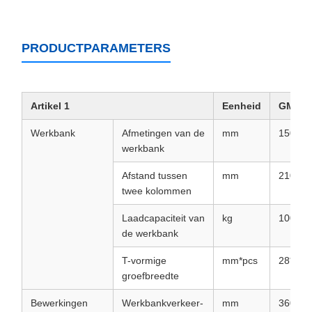
PRODUCTPARAMETERS
Artikel 1
Eenheid
GMV 1
Werkbank
Afmetingen van de
mm
1500*3
werkbank
Afstand tussen
mm
2100
twee kolommen
Laadcapaciteit van
kg
10000
de werkbank
T-vormige
mm*pcs
28*7
groefbreedte
Bewerkingen
Werkbankverkeer-
mm
3600