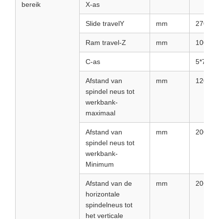
bereik
X-as
Slide travelY
mm
2700
Ram travel-Z
mm
1000
C-as
5*72°
Afstand van
mm
1200
spindel neus tot
werkbank-
maximaal
Afstand van
mm
200
spindel neus tot
werkbank-
Minimum
Afstand van de
mm
206
horizontale
spindelneus tot
het verticale