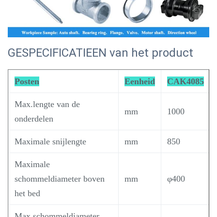
GESPECIFICATIEEN van het product
Posten
Eenheid
CAK4085
Max.lengte van de
mm
1000
onderdelen
Maximale snijlengte
mm
850
Maximale
schommeldiameter boven
mm
φ400
het bed
Max.schommeldiameter