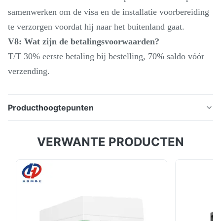
samenwerken om de visa en de installatie voorbereiding
te verzorgen voordat hij naar het buitenland gaat.
V8: Wat zijn de betalingsvoorwaarden?
T/T 30% eerste betaling bij bestelling, 70% saldo vóór
verzending.
Producthoogtepunten
SMTCL Economisch Flat Bed CNC draaibank
VERWANTE PRODUCTEN
CAK4085 CNC draaibank De nieuwe CAK-serie CNC-
draaibank erft de prestaties en structurele voordelen
van de traditionele CAK-producten en heeft de
bewerkingsnauwkeurigheid, trillingsweerstand,functie
en betrouwbaarheid, en het nieuwe uiterlijk ontwerp
maakt de ...