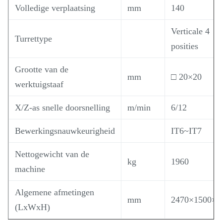
Volledige verplaatsing
mm
140
Verticale 4
Turrettype
posities
Grootte van de
mm
□ 20×20
werktuigstaaf
X/Z-as snelle doorsnelling
m/min
6/12
Bewerkingsnauwkeurigheid
IT6~IT7
Nettogewicht van de
kg
1960
machine
Algemene afmetingen
mm
2470×1500×1
(LxWxH)