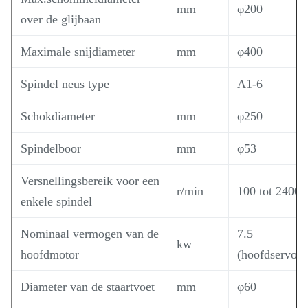
mm
φ200
over de glijbaan
Maximale snijdiameter
mm
φ400
Spindel neus type
A1-6
Schokdiameter
mm
φ250
Spindelboor
mm
φ53
Versnellingsbereik voor een
r/min
100 tot 2400
enkele spindel
Nominaal vermogen van de
7.5
kw
hoofdmotor
(hoofdservom
Diameter van de staartvoet
mm
φ60