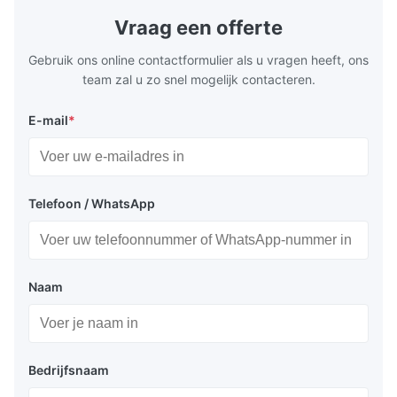
layout, it integrates turning, drilling and
fast moving
Vraag een offerte
boring for multi-process machining. Ideal
acceleration
for
by torque m
Gebruik ons online contactformulier als u vragen heeft, ons
team zal u zo snel mogelijk contacteren.
E-mail
*
Telefoon / WhatsApp
Naam
Bedrijfsnaam