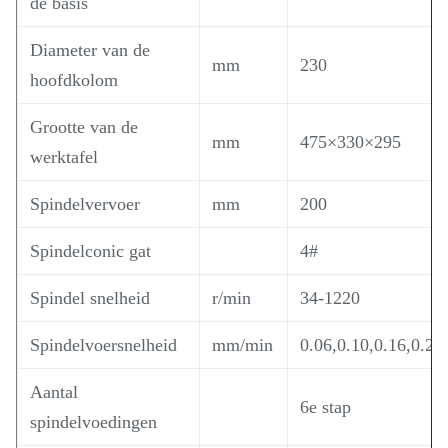
de basis
Diameter van de
mm
230
hoofdkolom
Grootte van de
mm
475×330×295
werktafel
Spindelvervoer
mm
200
Spindelconic gat
4#
Spindel snelheid
r/min
34-1220
Spindelvoersnelheid
mm/min
0.06,0.10,0.16,0.20
Aantal
6e stap
spindelvoedingen