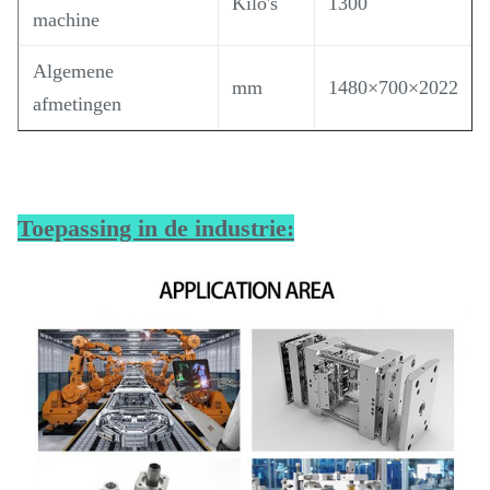
Kilo's
1300
machine
Algemene
mm
1480×700×2022
afmetingen
Toepassing in de industrie: