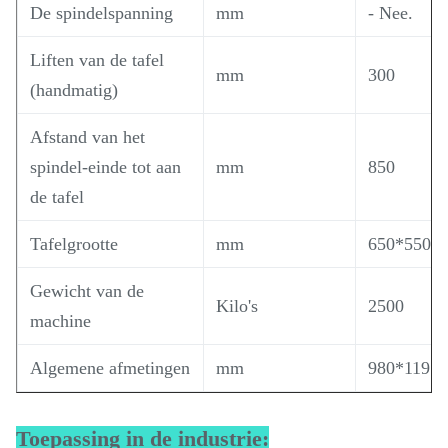
De spindelspanning
mm
- Nee.
Liften van de tafel
mm
300
(handmatig)
Afstand van het
spindel-einde tot aan
mm
850
de tafel
Tafelgrootte
mm
650*550
Gewicht van de
Kilo's
2500
machine
Algemene afmetingen
mm
980*1197
Toepassing in de industrie: