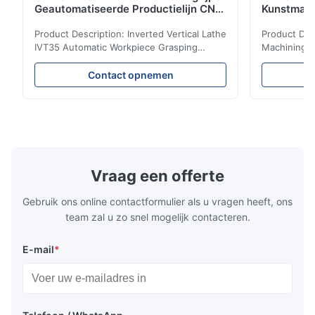
Geautomatiseerde Productielijn CNC
Kunstmati
Draaibank
Bed Kolom
Product Description: Inverted Vertical Lathe
Product Des
IVT35 Automatic Workpiece Grasping
Machining C
Automated Production Line CNC Lathe
Mineral Cas
IVT35 automated production line stands
Machining C
Contact opnemen
out with standardized modular design and
for the pro
a rigid frame-type bed for excellent
parts in en
precision retention. Its inverted spindle
other indust
combined with a large-angle bed guard
vertical fiv
ensures superior chip evacuation.
independent
Featuring a compact footprint and flexible
Technology 
layout, it integrates turning, drilling and
fast moving
Vraag een offerte
boring for multi-process machining. Ideal
acceleration
for
by torque m
Gebruik ons online contactformulier als u vragen heeft, ons
team zal u zo snel mogelijk contacteren.
E-mail
*