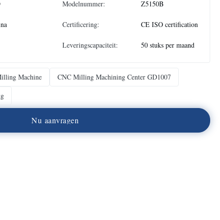
D
Modelnummer:
Z5150B
ina
Certificering:
CE ISO certification
Leveringscapaciteit:
50 stuks per maand
illing Machine
CNC Milling Machining Center GD1007
kg
N
u
a
a
n
v
r
a
g
e
n