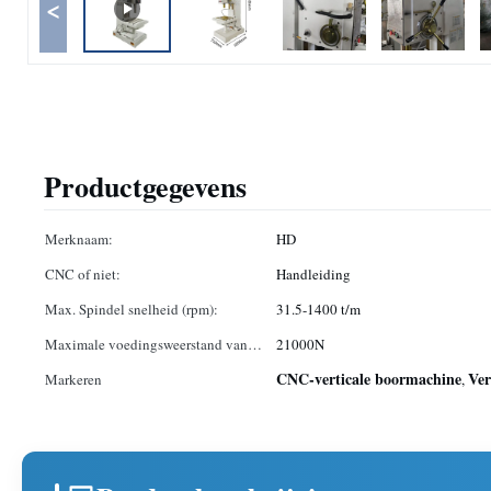
<
Productgegevens
Merknaam:
HD
CNC of niet:
Handleiding
Max. Spindel snelheid (rpm):
31.5-1400 t/m
Maximale voedingsweerstand van
21000N
de spindel:
CNC-verticale boormachine
Ver
Markeren
,