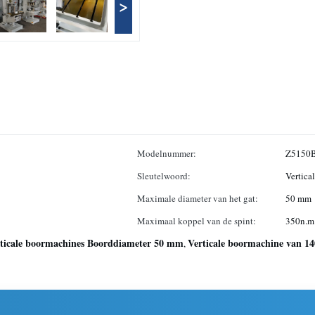
>
Modelnummer:
Z5150
Sleutelwoord:
Vertica
Maximale diameter van het gat:
50 mm
Maximaal koppel van de spint:
350n.m
ticale boormachines Boorddiameter 50 mm
Verticale boormachine van 1
,