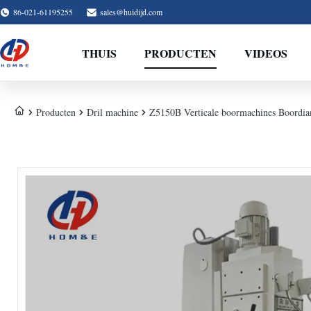
86-021-61195255
sales@huidijd.com
THUIS
PRODUCTEN
VIDEOS
Producten
Dril machine
Z5150B Verticale boormachines Boordia