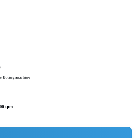
B
le Boringsmachine
400 tpm