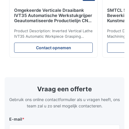
Omgekeerde Verticale Draaibank
SMTCL 5 A
IVT35 Automatische Werkstukgrijper
Bewerkin
Geautomatiseerde Productielijn CNC
Kunstmati
Draaibank
Bed Kolom
Product Description: Inverted Vertical Lathe
Product Des
IVT35 Automatic Workpiece Grasping
Machining C
Automated Production Line CNC Lathe
Mineral Cas
IVT35 automated production line stands
Machining C
Contact opnemen
out with standardized modular design and
for the pro
a rigid frame-type bed for excellent
parts in en
precision retention. Its inverted spindle
other indust
combined with a large-angle bed guard
vertical fiv
ensures superior chip evacuation.
independent
Featuring a compact footprint and flexible
Technology 
layout, it integrates turning, drilling and
fast moving
Vraag een offerte
boring for multi-process machining. Ideal
acceleration
for
by torque m
Gebruik ons online contactformulier als u vragen heeft, ons
team zal u zo snel mogelijk contacteren.
E-mail
*