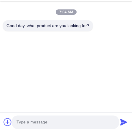
E-mail:
sales@huidijd.com
7:04 AM
Snelle Links
Good day, what product are you looking for?
Thuis
Producten
Videos
Over Ons
Fabrieksreis
Kwaliteitscontrole
Contacteer Ons
Vraag Een Offerte Aan
Nieuws