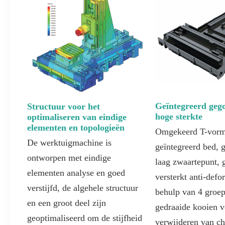
Geïntegreerd geg
Structuur voor het
hoge sterkte
optimaliseren van eindige
elementen en topologieën
Omgekeerd T-vorm
De werktuigmachine is
geïntegreerd bed, g
ontworpen met eindige
laag zwaartepunt, g
elementen analyse en goed
versterkt anti-defo
verstijfd, de algehele structuur
behulp van 4 groe
en een groot deel zijn
gedraaide kooien v
geoptimaliseerd om de stijfheid
verwijderen van ch