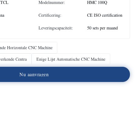
TCL
Modelnummer:
HMC 100Q
ina
Certificering:
CE ISO certification
Leveringscapaciteit:
50 sets per maand
ende Horizontale CNC Machine
werkende Centra
Enige Lijst Automatische CNC Machine
N
u
a
a
n
v
r
a
g
e
n