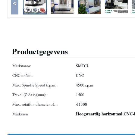
<
Productgegevens
Merknaam:
SMTCL
CNC or Not:
CNC
Max. Spindle Speed (r.p.m):
4500 r.p.m
Travel (Z Axis)(mm):
1500
Max. rotation diameter of
Φ1500
workpiece:
Hoogwaardig horizontaal CNC-
Markeren