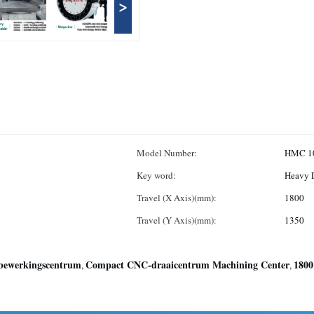
>
Model Number:
HMC 1
Key word:
Heavy D
Travel (X Axis)(mm):
1800
Travel (Y Axis)(mm):
1350
bewerkingscentrum
Compact CNC-draaicentrum Machining Center
1800
,
,