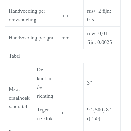
Handvoeding per
ruw: 2 fijn:
mm
omwenteling
0.5
ruw: 0,01
Handvoeding per.gra
mm
fijn: 0.0025
Tabel
De
koek in
°
3°
de
Max.
richting
draaihoek
van tafel
Tegen
9° (500) 8°
°
de klok
((750)