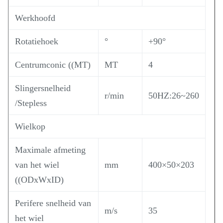
Werkhoofd
Rotatiehoek
°
+90°
Centrumconic ((MT)
MT
4
Slingersnelheid
r/min
50HZ:26~260
/Stepless
Wielkop
Maximale afmeting
van het wiel
mm
400×50×203
((ODxWxID)
Perifere snelheid van
m/s
35
het wiel