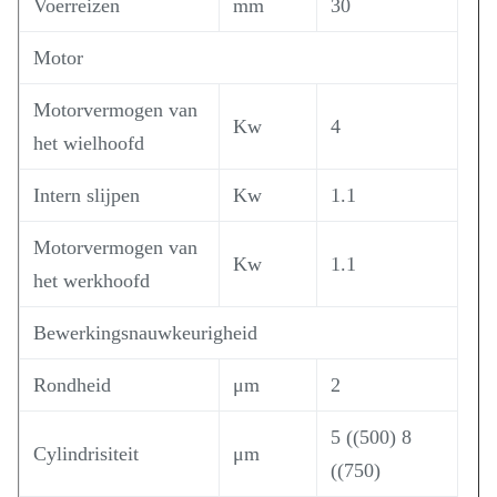
Voerreizen
mm
30
Motor
Motorvermogen van
Kw
4
het wielhoofd
Intern slijpen
Kw
1.1
Motorvermogen van
Kw
1.1
het werkhoofd
Bewerkingsnauwkeurigheid
Rondheid
μm
2
5 ((500) 8
Cylindrisiteit
μm
((750)