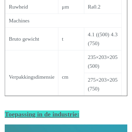
Ruwheid
μm
Ra0.2
Machines
4.1 ((500) 4.3
Bruto gewicht
t
(750)
235×203×205
(500)
Verpakkingsdimensie
cm
275×203×205
(750)
Toepassing in de industrie: