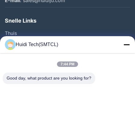
E-mail:
sales@huidijd.com
Snelle Links
Thuis
Producten
Huidi Tech(SMTCL)
Videos
Over Ons
7:44 PM
Fabrieksreis
Good day, what product are you looking for?
Kwaliteitscontrole
Contacteer Ons
Vraag Een Offerte Aan
Nieuws