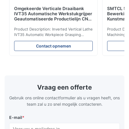
Omgekeerde Verticale Draaibank
SMTCL 5 A
IVT35 Automatische Werkstukgrijper
Bewerkin
Geautomatiseerde Productielijn CNC
Kunstmati
Draaibank
Bed Kolom
Product Description: Inverted Vertical Lathe
Product Des
IVT35 Automatic Workpiece Grasping
Machining C
Automated Production Line CNC Lathe
Mineral Cas
IVT35 automated production line stands
Machining C
Contact opnemen
out with standardized modular design and
for the pro
a rigid frame-type bed for excellent
parts in en
precision retention. Its inverted spindle
other indust
combined with a large-angle bed guard
vertical fiv
ensures superior chip evacuation.
independent
Featuring a compact footprint and flexible
Technology 
layout, it integrates turning, drilling and
fast moving
Vraag een offerte
boring for multi-process machining. Ideal
acceleration
for
by torque m
Gebruik ons online contactformulier als u vragen heeft, ons
team zal u zo snel mogelijk contacteren.
E-mail
*