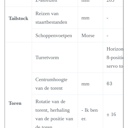
Z-asreizen
mm
205
Reizen van
mm
-
Tailstock
staartbestanden
Schoppenvoetpen
Morse
-
Horizonta
Turretvorm
8-posities
servo tore
Centrumhoogte
63
mm
van de torent
Rotatie van de
Toren
torent, herhaling
- Ik ben
± 16
van de positie van
er.
de toren