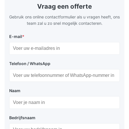
layout, it integrates turning, drilling and
fast moving
Vraag een offerte
boring for multi-process machining. Ideal
acceleration
for
by torque m
Gebruik ons online contactformulier als u vragen heeft, ons
team zal u zo snel mogelijk contacteren.
E-mail
*
Telefoon / WhatsApp
Naam
Bedrijfsnaam