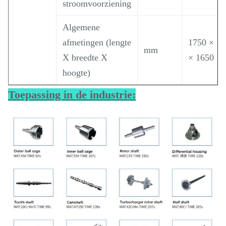
stroomvoorziening
Algemene
afmetingen (lengte
1750 × 1
mm
X breedte X
× 1650
hoogte)
Toepassing in de industrie: