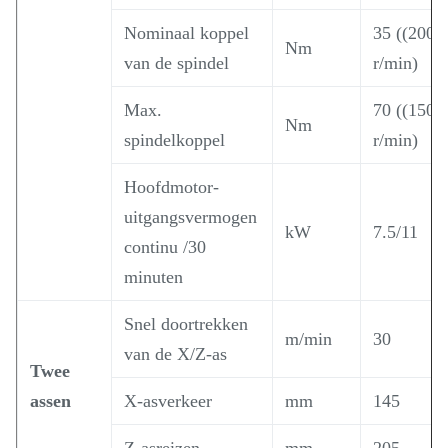
Nominaal koppel
35 ((200
Nm
van de spindel
r/min)
Max.
70 ((150
Nm
spindelkoppel
r/min)
Hoofdmotor-
uitgangsvermogen
kW
7.5/11
continu /30
minuten
Snel doortrekken
m/min
30
van de X/Z-as
Twee
assen
X-asverkeer
mm
145