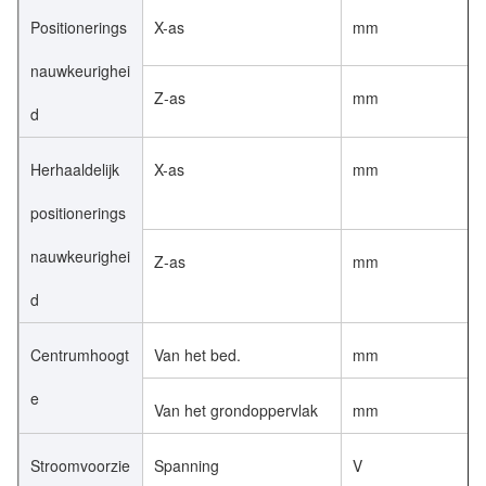
Positionerings
X-as
mm
nauwkeurighei
Z-as
mm
d
Herhaaldelijk
X-as
mm
positionerings
nauwkeurighei
Z-as
mm
d
Centrumhoogt
Van het bed.
mm
e
Van het grondoppervlak
mm
Stroomvoorzie
Spanning
V