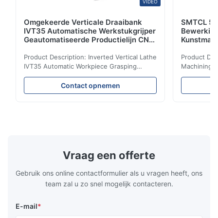
VIDEO
Omgekeerde Verticale Draaibank
SMTCL 5 A
IVT35 Automatische Werkstukgrijper
Bewerkin
Geautomatiseerde Productielijn CNC
Kunstmati
Draaibank
Bed Kolom
Product Description: Inverted Vertical Lathe
Product Des
IVT35 Automatic Workpiece Grasping
Machining C
Automated Production Line CNC Lathe
Mineral Cas
IVT35 automated production line stands
Machining C
Contact opnemen
out with standardized modular design and
for the pro
a rigid frame-type bed for excellent
parts in en
precision retention. Its inverted spindle
other indust
combined with a large-angle bed guard
vertical fiv
ensures superior chip evacuation.
independent
Featuring a compact footprint and flexible
Technology 
layout, it integrates turning, drilling and
fast moving
Vraag een offerte
boring for multi-process machining. Ideal
acceleration
for
by torque m
Gebruik ons online contactformulier als u vragen heeft, ons
team zal u zo snel mogelijk contacteren.
E-mail
*