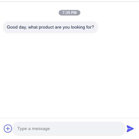
7:39 PM
Bijvoeg bestanden
Good day, what product are you looking for?
Selecteer bestanden
Je kunt maximaal 5 bestanden uploaden en elk bestand maximaal
10M.
Inzenden
Shanghai HD ME Tech Co., Ltd.
Telefoon:
0086-21-61195255