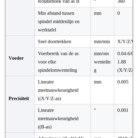
Rotatiehoek van as B
°
360
Min afstand tussen
mm
0
spindel middenlijn en
werktafel
Snel doortrekken
mm/min
X/Y/Z/W:
Voerbereik van de as
mm/om
0.04-6/0.0
Voeder
voor elke
wentelin
1.88
spindelomwenteling
g
(X/Y/Z/W
Lineaire
mm
0.005
meetnauwkeurigheid
Precisiteit
((X/Y/Z-as)
Lineaire
°
0.001
meetnauwkeurigheid
((B-as)