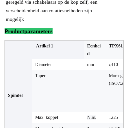
geregeld via schakelaars op de kop zelf, een 
verscheidenheid aan rotatiesnelheden zijn 
mogelijk
Productparameters
Artikel 1
Eenhei
TPX6111
d
Diameter
mm
φ110
Taper
Morsegraf
(ISO7:24
Spindel
Max. koppel
N.m.
1225