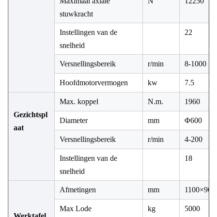
Maximaal axiale
N
12250
stuwkracht
Instellingen van de
22
snelheid
Versnellingsbereik
r/min
8-1000
Hoofdmotorvermogen
kw
7.5
Max. koppel
N.m.
1960
Gezichtspl
Diameter
mm
Φ600
aat
Versnellingsbereik
r/min
4-200
Instellingen van de
18
snelheid
Afmetingen
mm
1100×960
Max Lode
kg
5000
Werktafel