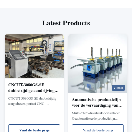
Latest Products
CNCUT-3080GS-SE
VIDEO
dubbelzijdige aandrijving
Gantry CNC vlam laser
CNCUT-3080GS-SE dubbelzijdig
Automatische productielijn
composiet snijmachine
aangedreven portaal CNC-
voor de vervaardiging van
vlamlasercomposietsnijmachine biedt
auto-onderdelen,
Multi-CNC-draaibank-portaallader
lasersnel doorboren + vlamsnijden
compressoren en onderdelen
Geautomatiseerde productielijn
met 20% efficiëntieverbetering, 30%
integreert 2-11 uiterst nauwkeurige
gasreductie en verticale gladde
CNC-draaibanken met automatisch
Vind de beste prijs
Vind de beste prijs
sneden voor koolstofstaal (10-200