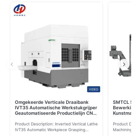
horizontale malenmachine X6132 is een soort
horizontale universele knie-Type malenmachine,
geschikt voor cilindrische malensnijder,
cirkelmalensnijder, de snijder ...
VIDEO
Omgekeerde Verticale Draaibank
SMTCL 5 A
IVT35 Automatische Werkstukgrijper
Bewerkin
Geautomatiseerde Productielijn CNC
Kunstmati
Draaibank
Bed Kolom
Product Description: Inverted Vertical Lathe
Product Des
IVT35 Automatic Workpiece Grasping
Machining C
Automated Production Line CNC Lathe
Mineral Cas