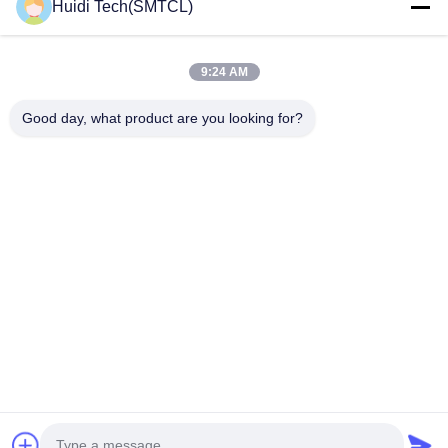
Producten
Huidi Tech(SMTCL)
Videos
Over Ons
9:24 AM
Fabrieksreis
Good day, what product are you looking for?
Kwaliteitscontrole
Contacteer Ons
Vraag Een Offerte Aan
Nieuws
Volg Ons.