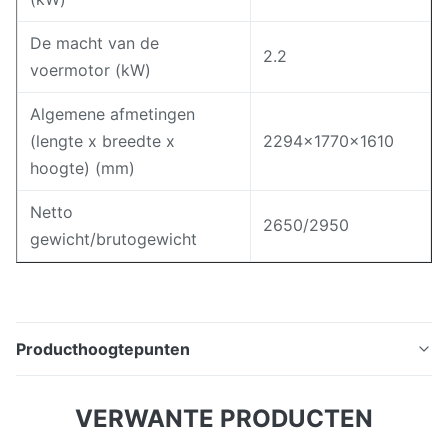
De macht van de
2.2
voermotor (kW)
Algemene afmetingen
(lengte x breedte x
2294x1770x1610
hoogte) (mm)
Netto
2650/2950
gewicht/brutogewicht
Producthoogtepunten
X6132 Universele van de knie-Type van de het
VERWANTE PRODUCTEN
Malenmachine Malenmachine Horizontale Sterke Om
metaal te snijden Deel I Productvoordelen De