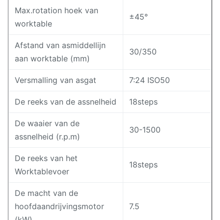
Max.rotation hoek van
±45°
worktable
Afstand van asmiddellijn
30/350
aan worktable (mm)
Versmalling van asgat
7:24 ISO50
De reeks van de assnelheid
18steps
De waaier van de
30-1500
assnelheid (r.p.m)
De reeks van het
18steps
Worktablevoer
De macht van de
hoofdaandrijvingsmotor
7.5
(kW)