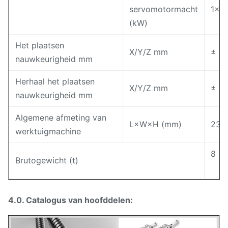
servomotormacht
1×2.
(kW)
Het plaatsen
X/Y/Z mm
± 0
nauwkeurigheid mm
Herhaal het plaatsen
X/Y/Z mm
± 0
nauwkeurigheid mm
Algemene afmeting van
L×W×H (mm)
230
werktuigmachine
8
Brutogewicht (t)
4.0. Catalogus van hoofddelen: