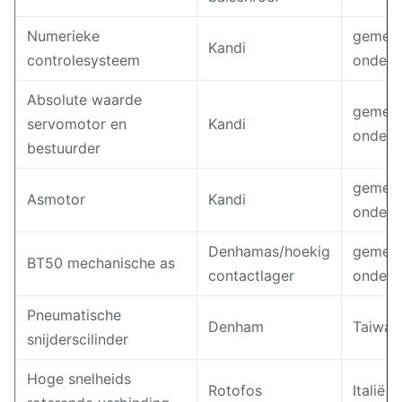
Numerieke
gemeen
Kandi
controlesysteem
ondern
Absolute waarde
gemeen
servomotor en
Kandi
ondern
bestuurder
gemeen
Asmotor
Kandi
ondern
Denhamas/hoekig
gemeen
BT50 mechanische as
contactlager
ondern
Pneumatische
Denham
Taiwan
snijderscilinder
Hoge snelheids
Rotofos
Italië