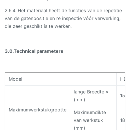
2.6.4. Het materiaal heeft de functies van de repetitie
van de gatenpositie en re inspectie vóór verwerking,
die zeer geschikt is te werken.
3.0.Technical parameters
Model
HD1
lange Breedte ×
150
(mm)
Maximumwerkstukgrootte
Maximumdikte
van werkstuk
180
(mm)