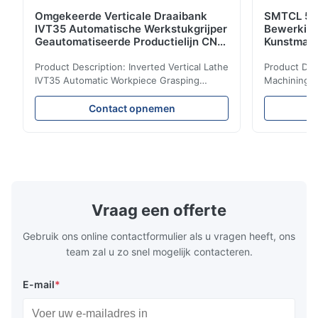
Omgekeerde Verticale Draaibank
SMTCL 5 A
IVT35 Automatische Werkstukgrijper
Bewerkin
Geautomatiseerde Productielijn CNC
Kunstmati
Draaibank
Bed Kolom
Product Description: Inverted Vertical Lathe
Product Des
IVT35 Automatic Workpiece Grasping
Machining C
Automated Production Line CNC Lathe
Mineral Cas
IVT35 automated production line stands
Machining C
Contact opnemen
out with standardized modular design and
for the pro
a rigid frame-type bed for excellent
parts in en
precision retention. Its inverted spindle
other indust
combined with a large-angle bed guard
vertical fiv
ensures superior chip evacuation.
independent
Featuring a compact footprint and flexible
Technology 
layout, it integrates turning, drilling and
fast moving
Vraag een offerte
boring for multi-process machining. Ideal
acceleration
for
by torque m
Gebruik ons online contactformulier als u vragen heeft, ons
team zal u zo snel mogelijk contacteren.
E-mail
*