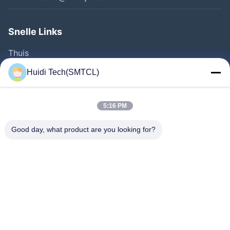
Snelle Links
Thuis
Producten
Huidi Tech(SMTCL)
Videos
Over Ons
5:16 PM
Fabrieksreis
Good day, what product are you looking for?
Kwaliteitscontrole
Contacteer Ons
Vraag Een Offerte Aan
Nieuws