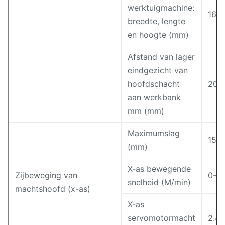
werktuigmachine:
160
breedte, lengte
en hoogte (mm)
Afstand van lager
eindgezicht van
hoofdschacht
200
aan werkbank
mm (mm)
Maximumslag
150
(mm)
X-as bewegende
Zijbeweging van
0-8
snelheid (M/min)
machtshoofd (x-as)
X-as
servomotormacht
2.4