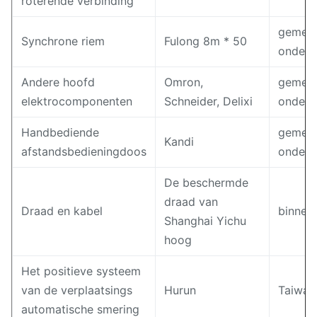
roterende verbinding
gemeen
Synchrone riem
Fulong 8m * 50
ondern
Andere hoofd
Omron,
gemeen
elektrocomponenten
Schneider, Delixi
ondern
Handbediende
gemeen
Kandi
afstandsbedieningdoos
ondern
De beschermde
draad van
Draad en kabel
binnen
Shanghai Yichu
hoog
Het positieve systeem
van de verplaatsings
Hurun
Taiwan
automatische smering