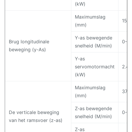
(kW)
Maximumslag
150
(mm)
Y-as bewegende
Brug longitudinale
0-8
snelheid (M/min)
beweging (y-As)
Y-as
servomotormacht
2.4*
(kW)
Maximumslag
370
(mm)
Z-as bewegende
De verticale beweging
0-4
snelheid (M/min)
van het ramsvoer (z-as)
Z-as