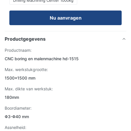
Drilling Machining Center 1000kg
Nu aanvragen
Productgegevens
Productnaam:
CNC boring en malenmachine hd-1515
Max. werkstukgrootte:
1500×1500 mm
Max. dikte van werkstuk:
180mm
Boordiameter:
Φ3-Φ40 mm
Assnelheid: