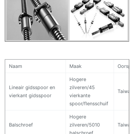
Naam
Maak
Oorspr
Hogere
Lineair gidsspoor en
zilveren/45
Taiwan
vierkant gidsspoor
vierkante
spoor/flensschuif
Hogere
Balschroef
zilveren/5010
Taiwan
balschroef