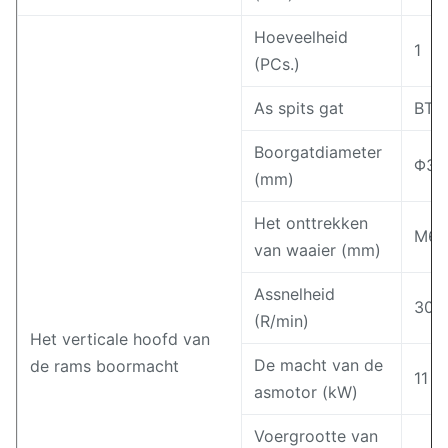
Hoeveelheid
1
(PCs.)
As spits gat
BT4
Boorgatdiameter
Φ3-
(mm)
Het onttrekken
M6-
van waaier (mm)
Assnelheid
30-
(R/min)
Het verticale hoofd van
De macht van de
de rams boormacht
11
asmotor (kW)
Voergrootte van