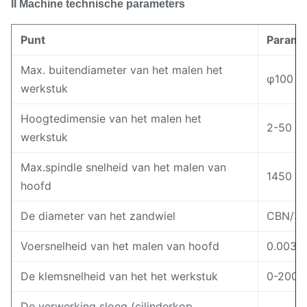
II Machine technische parameters
Punt
Parame
Max. buitendiameter van het malen het
φ100
werkstuk
Hoogtedimensie van het malen het
2-50
werkstuk
Max.spindle snelheid van het malen van
1450
hoofd
De diameter van het zandwiel
CBN/3
Voersnelheid van het malen van hoofd
0.003-3
De klemsnelheid van het het werkstuk
0-200
De verwerking sloeg (cilinderkop,