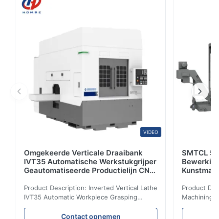
automatische in orde maken-High-end
controlesysteem-Precisie Servomotor-Gemakkelijk om
interface in werking te ...
VIDEO
Omgekeerde Verticale Draaibank
SMTCL 5 A
IVT35 Automatische Werkstukgrijper
Bewerkin
Geautomatiseerde Productielijn CNC
Kunstmati
Draaibank
Bed Kolom
Product Description: Inverted Vertical Lathe
Product Des
IVT35 Automatic Workpiece Grasping
Machining C
Automated Production Line CNC Lathe
Mineral Cas
IVT35 automated production line stands
Machining C
Contact opnemen