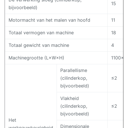
15
bijvoorbeeld)
Motormacht van het malen van hoofd
11
Totaal vermogen van machine
18
Totaal gewicht van machine
4
Machinegrootte (L×W×H)
1100×1
Parallellisme
(cilinderkop,
≤2
bijvoorbeeld)
Vlakheid
(cilinderkop,
≤2
bijvoorbeeld)
Het
Dimensionale
werknauwkeurigheid