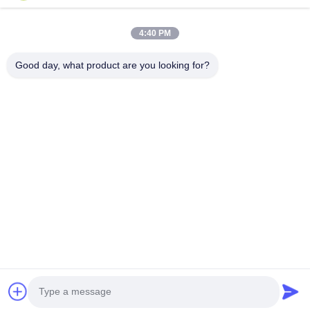
Videos
Over Ons
4:40 PM
Fabrieksreis
Good day, what product are you looking for?
Kwaliteitscontrole
Contacteer Ons
Vraag Een Offerte Aan
Nieuws
Volg Ons.
©2021- Shanghai HD ME Tech Co., Ltd.. . Alle rechten voorbehoudena.