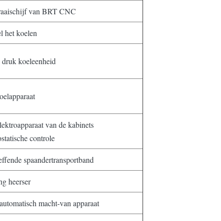
raaischijf van BRT CNC
l het koelen
 druk koeleenheid
oelapparaat
lektroapparaat van de kabinets
statische controle
ffende spaandertransportband
ng heerser
automatisch macht-van apparaat