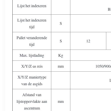
Lijst het indexeren
B
Lijst het indexeren
S
tijd
Pallet veranderende
S
12
tijd
Max. lijstlading
Kg
X/Y/Z-as reis
mm
1050/900
X/Y/Z maniertype
van de asgids
Afstand van
lijstoppervlakte aan
mm
ascentrum