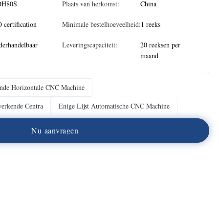
H80S
Plaats van herkomst:
China
 certification
Minimale bestelhoeveelheid:
1 reeks
derhandelbaar
Leveringscapaciteit:
20 reeksen per
maand
ende Horizontale CNC Machine
werkende Centra
Enige Lijst Automatische CNC Machine
N
u
a
a
n
v
r
a
g
e
n