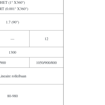
HET (1° X360°)
RT (0.001° X360°)
1.7 (90°)
—
12
1300
/900
1050/900/800
Lineaire rolleibaan
80-980