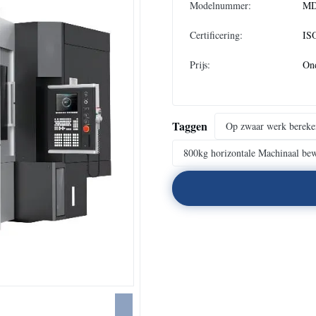
Modelnummer:
MD
Certificering:
ISO
Prijs:
On
Taggen
Op zwaar werk berek
800kg horizontale Machinaal be