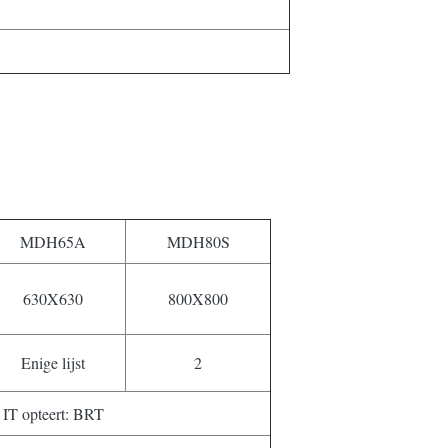
MDH65A
MDH80S
630X630
800X800
Enige lijst
2
IT opteert: BRT