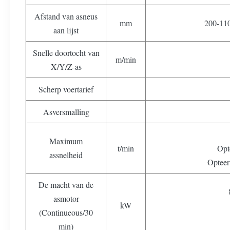
Afstand van asneus
mm
200-11
aan lijst
Snelle doortocht van
m/min
X/Y/Z-as
Scherp voertarief
Asversmalling
Maximum
t/min
Opt
assnelheid
Opteer
De macht van de
asmotor
kW
(Continueous/30
min)