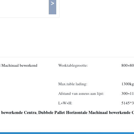
>
l Machinaal bewerkend
Worktablegrootte:
800×8
Max.table lading:
1300kg
Afstand van asneus aan lijst:
300~1
L×W×H:
5145*
 bewerkende Centra
Dubbele Pallet Horizontale Machinaal bewerkende 
,