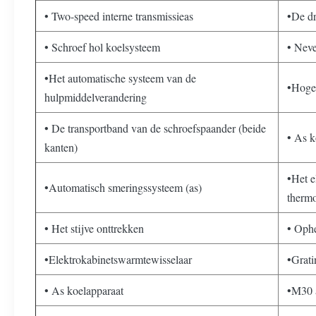
• Two-speed interne transmissieas
•De d
• Schroef hol koelsysteem
• Neve
•Het automatische systeem van de
•Hoge
hulpmiddelverandering
• De transportband van de schroefspaander (beide
• As k
kanten)
•Het e
•Automatisch smeringssysteem (as)
thermo
• Het stijve onttrekken
• Ophe
•Elektrokabinetswarmtewisselaar
•Grati
• As koelapparaat
•M30 