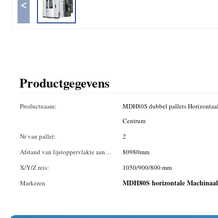
<
Productgegevens
Productnaam:
MDH80S dubbel pallets Horizontaa
Centrum
Nr van pallet:
2
Afstand van lijstoppervlakte aan
80980mm
ascentrum:
X/Y/Z reis:
1050/900/800 mm
MDH80S horizontale Machinaal
Markeren