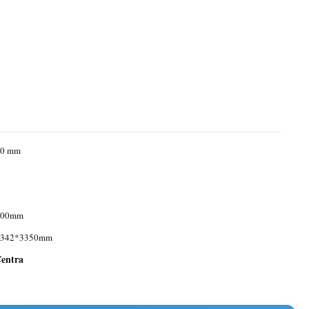
00 mm
100mm
3342*3350mm
Centra