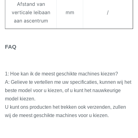
Afstand van
verticale leibaan
mm
/
aan ascentrum
Afstand van
verticale leibaan
mm
285 ~ 585
FAQ
aan
worktalbecentrum
Afstand van as
1: Hoe kan ik de meest geschikte machines kiezen?
centrum aan
mm
155
A: Gelieve te vertellen me uw specificaties, kunnen wij het
wapen
beste model voor u kiezen, of u kunt het nauwkeurige
model kiezen.
De stappen van
strps
18
U kunt ons producten het trekken ook verzenden, zullen
de assnelheid
wij de meest geschikte machines voor u kiezen.
De waaier van de
r/min
30 ~ 1500
assnelheid