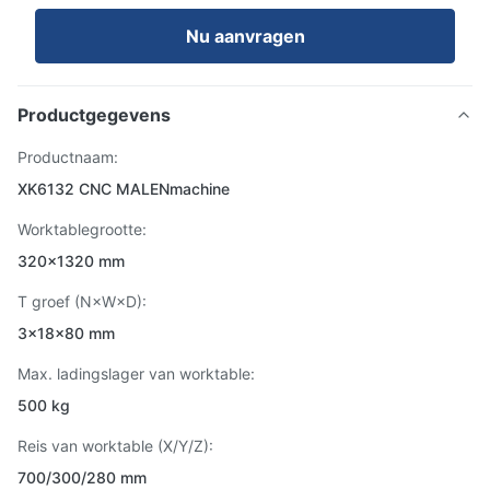
Nu aanvragen
Productgegevens
Productnaam:
XK6132 CNC MALENmachine
Worktablegrootte:
320×1320 mm
T groef (N×W×D):
3×18×80 mm
Max. ladingslager van worktable:
500 kg
Reis van worktable (X/Y/Z):
700/300/280 mm