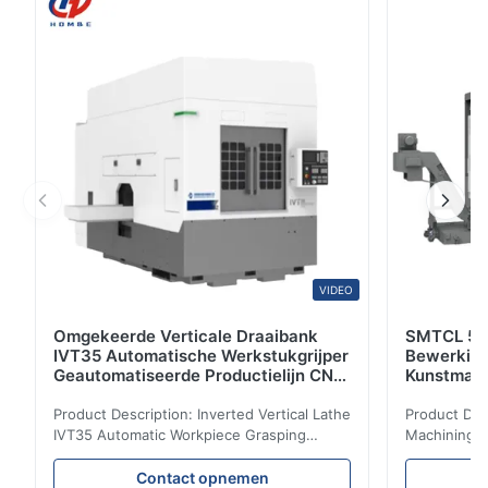
werktuigmachines. X/Y/Z de as wordt gedreven door
Servomotor, kan een verscheidenheid van
malensnijders gebruiken om een ...
VIDEO
Omgekeerde Verticale Draaibank
SMTCL 5 A
IVT35 Automatische Werkstukgrijper
Bewerkin
Geautomatiseerde Productielijn CNC
Kunstmati
Draaibank
Bed Kolom
Product Description: Inverted Vertical Lathe
Product Des
IVT35 Automatic Workpiece Grasping
Machining C
Automated Production Line CNC Lathe
Mineral Cas
IVT35 automated production line stands
Machining C
Contact opnemen