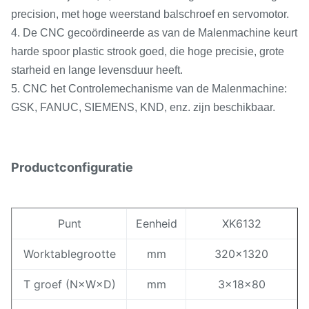
precision, met hoge weerstand balschroef en servomotor.
4. De CNC gecoördineerde as van de Malenmachine keurt
harde spoor plastic strook goed, die hoge precisie, grote
starheid en lange levensduur heeft.
5. CNC het Controlemechanisme van de Malenmachine:
GSK, FANUC, SIEMENS, KND, enz. zijn beschikbaar.
Productconfiguratie
Punt
Eenheid
XK6132
Worktablegrootte
mm
320×1320
T groef (N×W×D)
mm
3×18×80