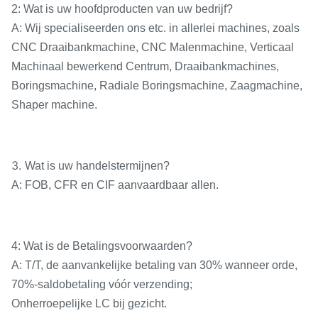
2: Wat is uw hoofdproducten van uw bedrijf?
Hoofdmotormacht
KW
7.5
A: Wij specialiseerden ons etc. in allerlei machines, zoals
CNC Draaibankmachine, CNC Malenmachine, Verticaal
Hoofdmotor
r/min
960
Machinaal bewerkend Centrum, Draaibankmachines,
roterende snelheid
Boringsmachine, Radiale Boringsmachine, Zaagmachine,
mm/min
5 ~ 2000
Shaper machine.
De waaier van de
voersnelheid:
mm/min
5 ~ 2000
X/Y/Z
mm/min
5 ~ 1000
3.
Wat is uw handelstermijnen?
A: FOB, CFR en CIF aanvaardbaar allen.
De snelle waaier
van de
mm/min
4000/3000/2000
voersnelheid:
4: Wat is de Betalingsvoorwaarden?
X/Y/Z
A: T/T, de aanvankelijke betaling van 30% wanneer orde,
Het plaatsen
70%-saldobetaling vóór verzending;
mm
0.025/300
nauwkeurigheid
Onherroepelijke LC bij gezicht.