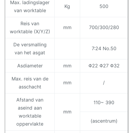
Max. ladingslager
Kg
500
van worktable
Reis van
mm
700/300/280
worktable (X/Y/Z)
De versmalling
7:24 No.50
van het asgat
Asdiameter
mm
Φ22 Φ27 Φ32
Max. reis van de
mm
/
asschacht
Afstand van
110~ 390
aseind aan
mm
worktable
(ascentrum)
oppervlakte