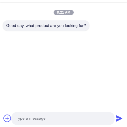
Videos
Over Ons
8:21 AM
Fabrieksreis
Good day, what product are you looking for?
Kwaliteitscontrole
Contacteer Ons
Vraag Een Offerte Aan
Nieuws
Volg Ons.
©2021- Shanghai HD ME Tech Co., Ltd.. . Alle rechten voorbehoudena.