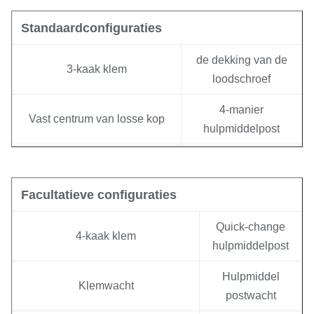
Standaardconfiguraties
de dekking van de
3-kaak klem
loodschroef
4-manier
Vast centrum van losse kop
hulpmiddelpost
Voetrem
Regelmatige rust
Facultatieve configuraties
(Beschikbare ≥1500mm)
Standaardtoolkit
Quick-change
4-kaak klem
Aanhangerrust (Beschikbare
hulpmiddelpost
≥1500mm)
Hulpmiddel
Klemwacht
postwacht