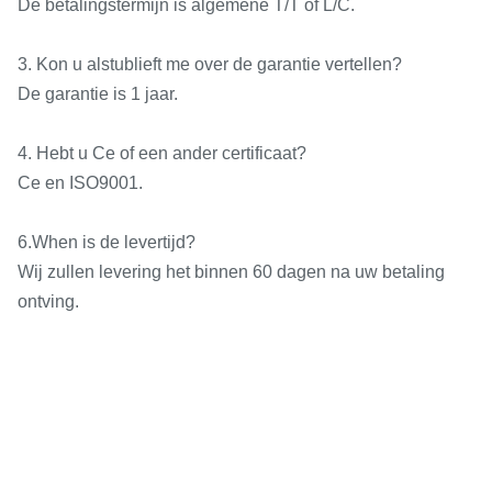
kopschacht
De betalingstermijn is algemene T/T of L/C.
Reis van losse
mm
150
3. Kon u alstublieft me over de garantie vertellen?
kopschacht
De garantie is 1 jaar.
Versmalling van losse
No.5 MT
4. Hebt u Ce of een ander certificaat?
kopschacht
Ce en ISO9001.
Feeds&Threads (metrische schroef*inch schroef)
6.When is de levertijd?
Longitudinaal voer
0.044-1.48 mm/rpm
Wij zullen levering het binnen 60 dagen na uw betaling
ontving.
Dwarsvoer
0.022~0.74mm/rpm 
Metrische draden
mm
0.5-80 (73 Soorte
Modulaire draden
mm
0.5-40 (45 Soorte
Duimdraden
TPI
7/1680 (47 Soorte