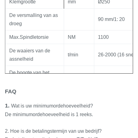
Klemgrootte
mm
Ø250
De versmalling van as
90 mm/1: 20
droeg
Max.Spindletorsie
NM
1100
De waaiers van de
t/min
26-2000 (16 snel
assnelheid
De hoogte van het
mm
250
ascentrum
FAQ
De macht van de
kW
7.5 (10 HP)
asmotor
1.
Wat is uw minimumordehoeveelheid?
De minimumordehoeveelheid is 1 reeks.
Losse kop
Diameter van losse
2. Hoe is de betalingstermijn van uw bedrijf?
mm
Ø75