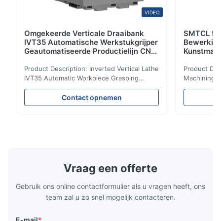
VIDEO
Omgekeerde Verticale Draaibank
SMTCL 5 A
IVT35 Automatische Werkstukgrijper
Bewerkin
Geautomatiseerde Productielijn CNC
Kunstmati
Draaibank
Bed Kolom
Product Description: Inverted Vertical Lathe
Product Des
IVT35 Automatic Workpiece Grasping
Machining C
Automated Production Line CNC Lathe
Mineral Cas
IVT35 automated production line stands
Machining C
Contact opnemen
out with standardized modular design and
for the pro
a rigid frame-type bed for excellent
parts in en
precision retention. Its inverted spindle
other indust
combined with a large-angle bed guard
vertical fiv
ensures superior chip evacuation.
independent
Featuring a compact footprint and flexible
Technology 
layout, it integrates turning, drilling and
fast moving
Vraag een offerte
boring for multi-process machining. Ideal
acceleration
for
by torque m
Gebruik ons online contactformulier als u vragen heeft, ons
team zal u zo snel mogelijk contacteren.
E-mail
*