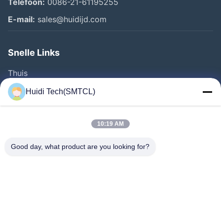
Telefoon:
0086-21-61195255
E-mail:
sales@huidijd.com
Snelle Links
Thuis
Producten
Huidi Tech(SMTCL)
Videos
Over Ons
10:19 AM
Fabrieksreis
Good day, what product are you looking for?
Kwaliteitscontrole
Contacteer Ons
Vraag Een Offerte Aan
Nieuws