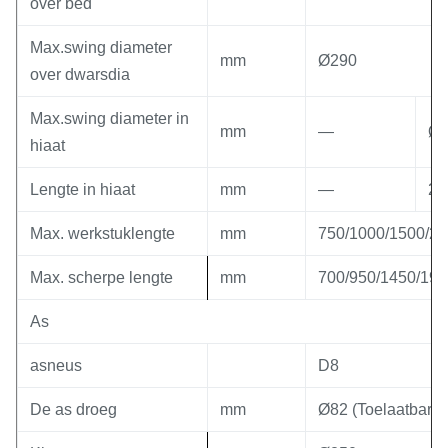
over bed
Max.swing diameter
mm
Ø290
over dwarsdia
Max.swing diameter in
mm
—
Ø7
hiaat
Lengte in hiaat
mm
—
28
Max. werkstuklengte
mm
750/1000/1500/2
Max. scherpe lengte
mm
700/950/1450/195
As
asneus
D8
De as droeg
mm
Ø82 (Toelaatbare