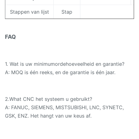
Stappen van lijst
Stap
Snelheid van
r/min
2-50
lijsttarief
FAQ
Waaier van
mm/min
voertarief
1.
Wat is uw minimumordehoeveelheid en garantie?
Horizontale reis
A: MOQ is één reeks, en de garantie is één jaar.
mm
2150
van hoofdhoofd
Verticale reis
mm
1000
2.What CNC het systeem u gebruikt?
van spoorhoofd
A: FANUC, SIEMENS, MISTSUBISHI, LNC, SYNETC,
Wartel van
GSK, ENZ. Het hangt van uw keus af.
graad
spoorhoofd
Grootte van ram
mm
190