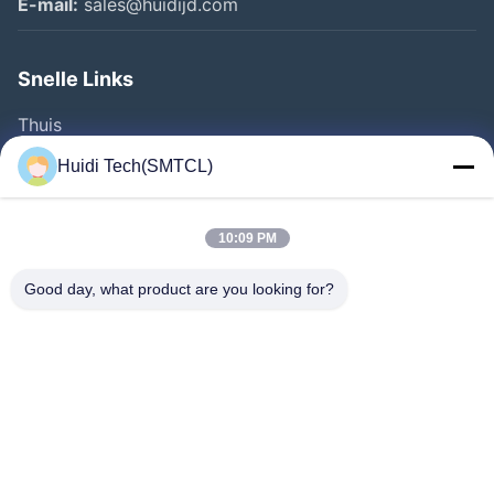
E-mail:
sales@huidijd.com
Snelle Links
Thuis
Producten
Huidi Tech(SMTCL)
Videos
Over Ons
10:09 PM
Fabrieksreis
Good day, what product are you looking for?
Kwaliteitscontrole
Contacteer Ons
Vraag Een Offerte Aan
Nieuws