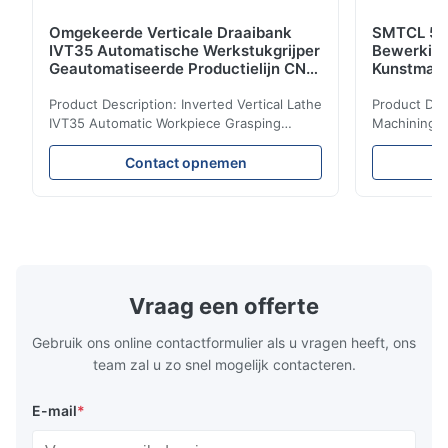
Omgekeerde Verticale Draaibank
SMTCL 5 A
IVT35 Automatische Werkstukgrijper
Bewerkin
Geautomatiseerde Productielijn CNC
Kunstmati
Draaibank
Bed Kolom
Product Description: Inverted Vertical Lathe
Product Des
IVT35 Automatic Workpiece Grasping
Machining C
Automated Production Line CNC Lathe
Mineral Cas
IVT35 automated production line stands
Machining C
Contact opnemen
out with standardized modular design and
for the pro
a rigid frame-type bed for excellent
parts in en
precision retention. Its inverted spindle
other indust
combined with a large-angle bed guard
vertical fiv
ensures superior chip evacuation.
independent
Featuring a compact footprint and flexible
Technology 
layout, it integrates turning, drilling and
fast moving
Vraag een offerte
boring for multi-process machining. Ideal
acceleration
for
by torque m
Gebruik ons online contactformulier als u vragen heeft, ons
team zal u zo snel mogelijk contacteren.
E-mail
*