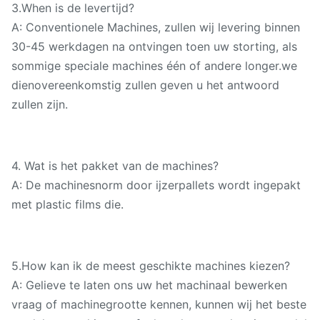
3.When is de levertijd?
Lijstleibaan
A: Conventionele Machines, zullen wij levering binnen
30-45 werkdagen na ontvingen toen uw storting, als
Vermogen van
kW
45
sommige speciale machines één of andere longer.we
hoofdmotor
dienovereenkomstig zullen geven u het antwoord
zullen zijn.
Algemene
afmeting (de
hoogte van de
mm
7100x4950x6400
7
Lengte× breedte
4.
Wat is het pakket van de machines?
×)
A: De machinesnorm door ijzerpallets wordt ingepakt
met plastic films die.
5.How kan ik de meest geschikte machines kiezen?
A: Gelieve te laten ons uw het machinaal bewerken
vraag of machinegrootte kennen, kunnen wij het beste