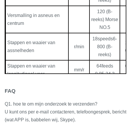
reeks)
120 (B-
Versmalling in asneus en
reeks) Morse
re
centrum
NO.5
18speeds6-
Stappen en waaier van
18
r/min
800 (B-
assnelheden
64
reeks)
Stappen en waaier van
64feeds
64
mm/r
longitudinaal voer
0.05-24.3
Waaier1:1
mm/r
0.1-1.52
FAQ
Waaier16:1
mm/r
1.6-24.3
Q1. hoe te om mijn onderzoek te verzenden?
Waaier van fijn voer met
U kunt ons per e-mail contacteren, telefoongesprek, bericht
mm/r
0.05-0.912
veranderingstoestellen
(wat APP is, babbelen wij, Skype).
Longitudinaal en