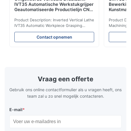
IVT35 Automatische Werkstukgrijper
Bewerkin
Geautomatiseerde Productielijn CNC
Kunstmati
Draaibank
Bed Kolom
Product Description: Inverted Vertical Lathe
Product Des
IVT35 Automatic Workpiece Grasping
Machining C
Automated Production Line CNC Lathe
Mineral Cas
IVT35 automated production line stands
Machining C
Contact opnemen
out with standardized modular design and
for the pro
a rigid frame-type bed for excellent
parts in en
precision retention. Its inverted spindle
other indust
combined with a large-angle bed guard
vertical fiv
ensures superior chip evacuation.
independent
Featuring a compact footprint and flexible
Technology 
layout, it integrates turning, drilling and
fast moving
Vraag een offerte
boring for multi-process machining. Ideal
acceleration
for
by torque m
Gebruik ons online contactformulier als u vragen heeft, ons
team zal u zo snel mogelijk contacteren.
E-mail
*