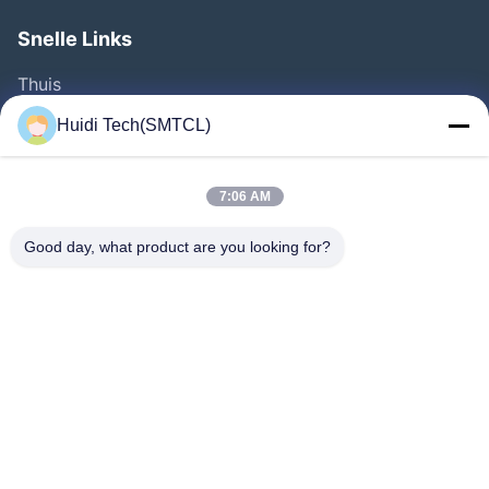
Snelle Links
Thuis
Producten
Huidi Tech(SMTCL)
Videos
Over Ons
7:06 AM
Fabrieksreis
Good day, what product are you looking for?
Kwaliteitscontrole
Contacteer Ons
Vraag Een Offerte Aan
Nieuws
Volg Ons.