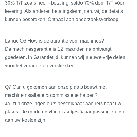
30% T/T zoals neer - betaling, saldo 70% door T/T vóór
Max. dwarsreis van lagere
levering. Als anderen betalingstermijnen, wij de details
mm
500
dia
kunnen bespreken. Onthaal aan onderzoeksverkoop.
Max. reis van hoogste dia
mm
200
Lange Q6.How is de garantie voor machines?
Max. reis van losse
mm
250
De machinesgarantie is 12 maanden na ontvangt
kopschacht
goederen. in Garantietijd, kunnen wij nieuwe vrije delen
Versmalling van losse
Morse NO.5
M
voor het veranderen verstrekken.
kopschacht
Breedte en hardheid van
mm
550 RC52
Q7.Can u gekomen aan onze plaats bouwt met
bedleibanen
machineinstallatie & commissie te helpen?
Hoofdmotormacht
KW
11kW
Ja, zijn onze ingenieurs beschikbaar aan reis naar uw
plaats. De ronde de vluchtkaartjes & aanpassing zullen
Snelle motormacht
KW
1.1kW
aan uw kosten zijn.
Vermogen van de motor van
W
120W
de koelmiddelenpomp