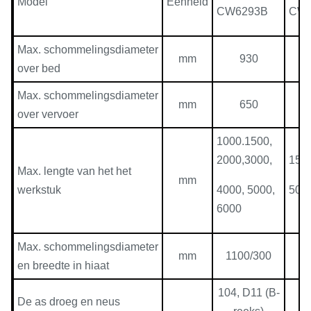
Model
Eenheid
CW6293B
CW6
Max. schommelingsdiameter
mm
930
over bed
Max. schommelingsdiameter
mm
650
over vervoer
1000.1500,
2000,3000,
1500
Max. lengte van het het
mm
werkstuk
4000, 5000,
500
6000
Max. schommelingsdiameter
mm
1100/300
1
en breedte in hiaat
104, D11 (B-
10
De as droeg en neus