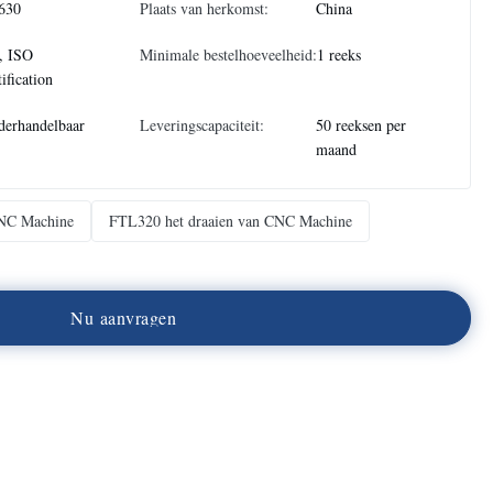
630
Plaats van herkomst:
China
, ISO
Minimale bestelhoeveelheid:
1 reeks
tification
derhandelbaar
Leveringscapaciteit:
50 reeksen per
maand
CNC Machine
FTL320 het draaien van CNC Machine
N
u
a
a
n
v
r
a
g
e
n