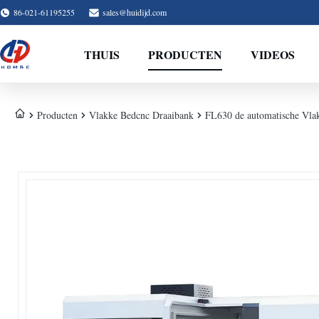
86-021-61195255
sales@huidijd.com
THUIS
PRODUCTEN
VIDEOS
Producten
Vlakke Bedcnc Draaibank
FL630 de automatische Vla