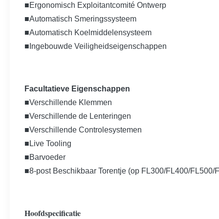
■Ergonomisch Exploitantcomité Ontwerp
■Automatisch Smeringssysteem
■Automatisch Koelmiddelensysteem
■Ingebouwde Veiligheidseigenschappen
Facultatieve Eigenschappen
■
Verschillende Klemmen
■Verschillende de Lenteringen
■Verschillende Controlesystemen
■Live Tooling
■Barvoeder
■8-post Beschikbaar Torentje (op FL300/FL400/FL500/
Hoofdspecificatie