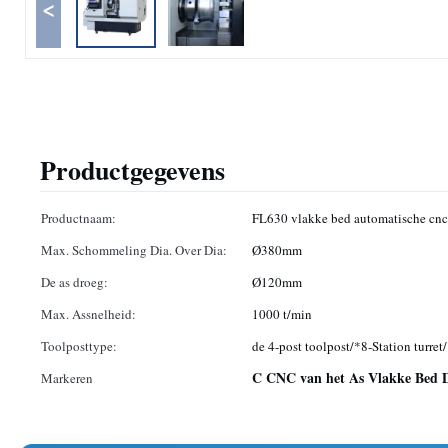
<
Productgegevens
Productnaam:
FL630 vlakke bed automatische cnc
Max. Schommeling Dia. Over Dia:
Ø380mm
De as droeg:
Ø120mm
Max. Assnelheid:
1000 t/min
Toolposttype:
de 4-post toolpost/*8-Station turre
C CNC van het As Vlakke Bed 
Markeren