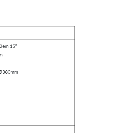
Klem 15“
mm
: Ø380mm