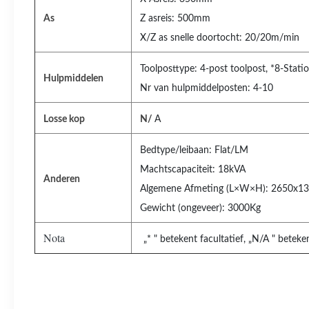
As
Z asreis: 500mm
X/Z as snelle doortocht: 20/20m/min
Toolposttype: 4-post toolpost, *8-Stati
Hulpmiddelen
Nr van hulpmiddelposten: 4-10
Losse kop
N/
A
Bedtype/leibaan: Flat/LM
Machtscapaciteit: 18kVA
Anderen
Algemene Afmeting (L×W×H): 2650x
Gewicht (ongeveer): 3000Kg
Nota
„* " betekent facultatief, „N/A " beteke