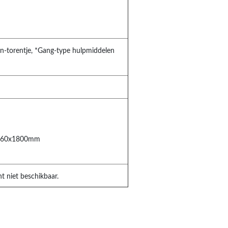
on-torentje, *Gang-type hulpmiddelen
1360x1800mm
nt niet beschikbaar.