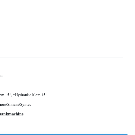
m
em 15“, *Hydraulic klem 15“
nuc/Simens/Syntec
ibankmachine