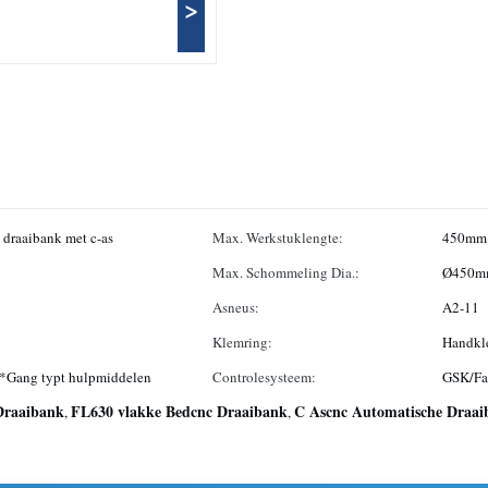
>
 draaibank met c-as
Max. Werkstuklengte:
450mm
Max. Schommeling Dia.:
Ø450m
Asneus:
A2-11
Klemring:
Handkl
t/*Gang typt hulpmiddelen
Controlesysteem:
GSK/Fa
Draaibank
FL630 vlakke Bedcnc Draaibank
C Ascnc Automatische Draa
,
,