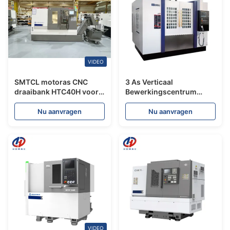
VIDEO
SMTCL motoras CNC
3 As Verticaal
draaibank HTC40H voor
Bewerkingscentrum
hoog efficiënte
SV856L Syntec
verwerking van lange as
Controller Kosteneffectief
Nu aanvragen
Nu aanvragen
met staafvoeder
Verticaal
Bewerkingscentrum
VIDEO