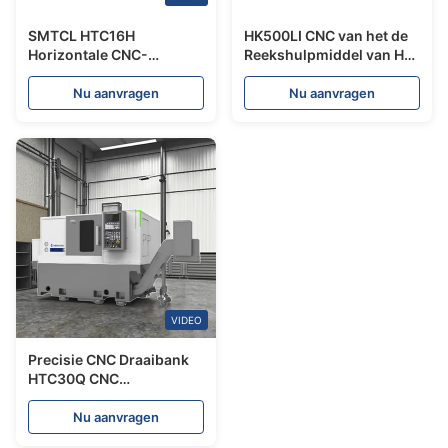
SMTCL HTC16H
HK500LI CNC van het de
Horizontale CNC-
Reekshulpmiddel van HK
draaibank Hoge precisie
Postdraaibankmachines
bewerking van kleine
voor Hardware die 11 KW
Nu aanvragen
Nu aanvragen
onderdelen met
verwerken
staafaanvoer
VIDEO
Precisie CNC Draaibank
HTC30Q CNC
Draaicentrum SMTCL
Horizontale Schuine Bed
Nu aanvragen
CNC Draaibank