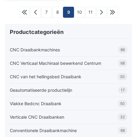
7
8
9
10
11
Productcategorieën
CNC Draaibankmachines
86
CNC Verticaal Machinaal bewerkend Centrum
68
CNC van het hellingsbed Draaibank
30
Geautomatiseerde productielijn
17
Vlakke Bedcnc Draaibank
50
Verticale CNC Draaibanken
32
Conventionele Draaibankmachine
68