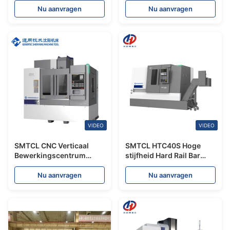
Bewerkingscentrum voor
5 Spindel HTC16H Slant
Nu aanvragen
Nu aanvragen
luchtvaartaluminiumverwerking
Bed Cnc Draaibank Met
Bar Feeder
VIDEO
VIDEO
SMTCL CNC Verticaal
SMTCL HTC40S Hoge
Bewerkingscentrum
stijfheid Hard Rail Bar
VMC1000Q 3-assige CNC
Feeder CNC-draaibank
VMC Machine CNC
voor auto-lagers en
Nu aanvragen
Nu aanvragen
Freescentrum
technische onderdelen