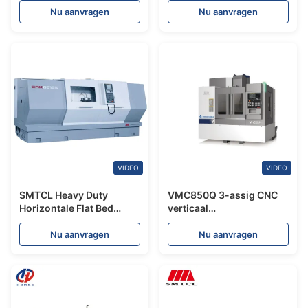
Turret Slant Bed CNC
Duty Grote horizontale
Nu aanvragen
Nu aanvragen
draaibank
handleiding
VIDEO
VIDEO
SMTCL Heavy Duty
VMC850Q 3-assig CNC
Horizontale Flat Bed
verticaal
CNC-draaibank CAK80-
bewerkingscentrum
serie Grote metalen
SMTCL 4-assig CNC-
Nu aanvragen
Nu aanvragen
draaibank
freesmachine met
draaitafel