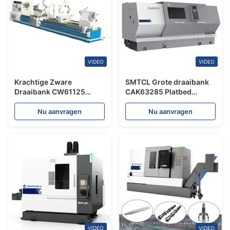
VIDEO
VIDEO
Krachtige Zware
SMTCL Grote draaibank
Draaibank CW61125
CAK63285 Platbed
Grote Spindelboring
Metalen CNC draaibank
130mm Gewone
Zware draaibank Grote
Nu aanvragen
Nu aanvragen
Horizontale Engine
horizontale draaibank
Draaibank
VIDEO
VIDEO