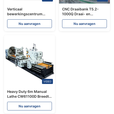
Verticaal
CNC Draaibank T5.2-
bewerkingscentrum
1000Q Draai- en
VMC1100P 20000rpm
Freescombinatie Y-as
Spindelsnelheid
Type Draaibank SMTCL
Nu aanvragen
Nu aanvragen
Precision Mold Parts
Schuinbed CNC
Processing
Draaibank
VIDEO
Heavy Duty 6m Manual
Lathe CW61100D Breedte
van het bed 755mm
Metalen grote draaibank
Nu aanvragen