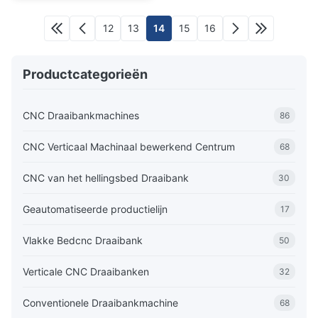
12
13
14
15
16
Productcategorieën
CNC Draaibankmachines
86
CNC Verticaal Machinaal bewerkend Centrum
68
CNC van het hellingsbed Draaibank
30
Geautomatiseerde productielijn
17
Vlakke Bedcnc Draaibank
50
Verticale CNC Draaibanken
32
Conventionele Draaibankmachine
68