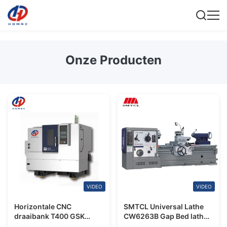
Onze Producten
VIDEO
VIDEO
Horizontale CNC
SMTCL Universal Lathe
draaibank T400 GSK
CW6263B Gap Bed lathe
Control 8 Station Servo
High Performance Heavy