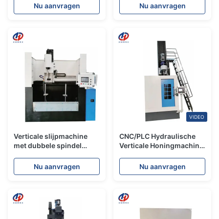
HDHJ3545 Multi Station
diameter Travel Verticale
Nu aanvragen
Nu aanvragen
slijpmachine
honing machine
VIDEO
Verticale slijpmachine
CNC/PLC Hydraulische
met dubbele spindel
Verticale Honingmachine
HDLH1530H Max.
HDLH2510Z Precisie
slijpdiepte 300 mm
Slijpexpansie
Nu aanvragen
Nu aanvragen
Verticale zandstaaf
Honingmachine
expansie slijpmachine