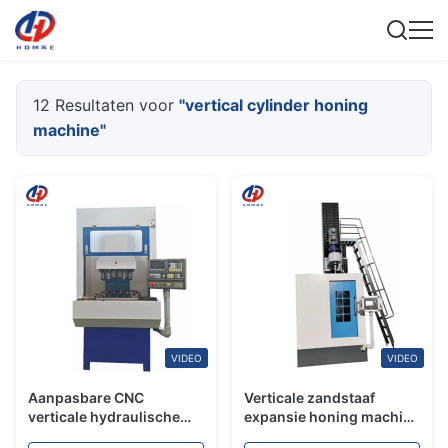
12 Resultaten voor
"vertical cylinder honing
machine"
VIDEO
VIDEO
Aanpasbare CNC
Verticale zandstaaf
verticale hydraulische
expansie honing machine
cilinder slijpmachine
HDLH4010H Grote