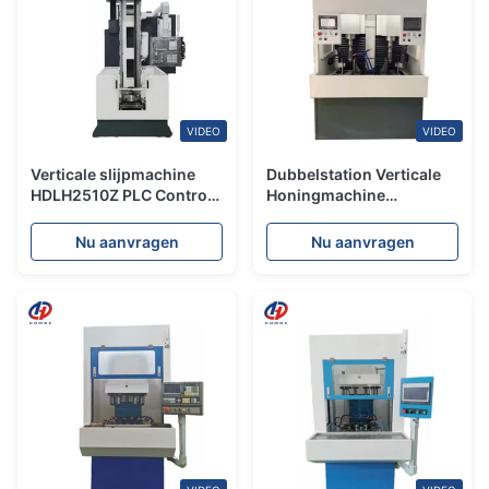
VIDEO
VIDEO
Verticale slijpmachine
Dubbelstation Verticale
HDLH2510Z PLC Control
Honingmachine
Precision Machining
HDLH530 Hydraulische
Abrasive Expansion
Cilinder PLC Verticale
Nu aanvragen
Nu aanvragen
slijpmachine
Honingmachine