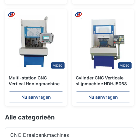
VIDEO
VIDEO
Multi-station CNC
Cylinder CNC Verticale
Vertical Honingmachine
slijpmachine HDHJ5068
HDHJ3089 Precisie
Precision Automotive
Cilinder Automotive
Interne slijpmachine
Nu aanvragen
Nu aanvragen
Honingmachine
Alle categorieën
CNC Draaibankmachines