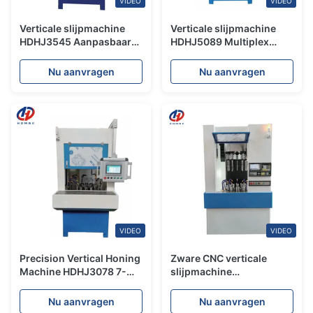
VIDEO
VIDEO
Verticale slijpmachine
Verticale slijpmachine
HDHJ3545 Aanpasbaar
HDHJ5089 Multiplex
Multi Station 4/6/8/11/29
sequentiële
Assen slijpmachine
precisiemateriaal
Nu aanvragen
Nu aanvragen
slijpmachine
VIDEO
VIDEO
Precision Vertical Honing
Zware CNC verticale
Machine HDHJ3078 7-
slijpmachine
assige Dubbele 8-station
HDHJ301112 Precision
Bewerking Honing
Machining Multiplex
Nu aanvragen
Nu aanvragen
Machine
sequentiële slijpmachine