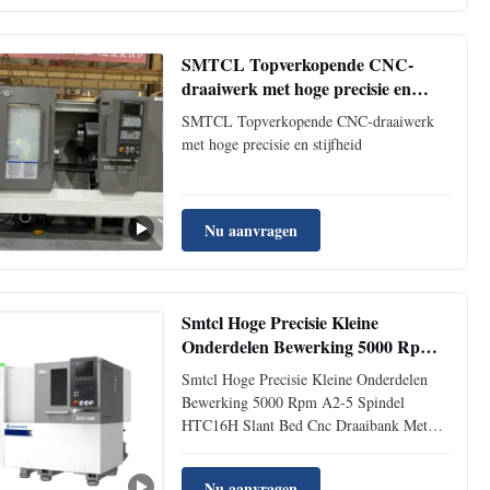
degree inclined bed structure and has the
characteristics of high precision, ...
SMTCL Topverkopende CNC-
draaiwerk met hoge precisie en
stijfheid
SMTCL Topverkopende CNC-draaiwerk
met hoge precisie en stijfheid
Nu aanvragen
Smtcl Hoge Precisie Kleine
Onderdelen Bewerking 5000 Rpm
A2-5 Spindel HTC16H Slant Bed
Smtcl Hoge Precisie Kleine Onderdelen
Cnc Draaibank Met Bar Feeder
Bewerking 5000 Rpm A2-5 Spindel
HTC16H Slant Bed Cnc Draaibank Met
Bar Feeder
Nu aanvragen