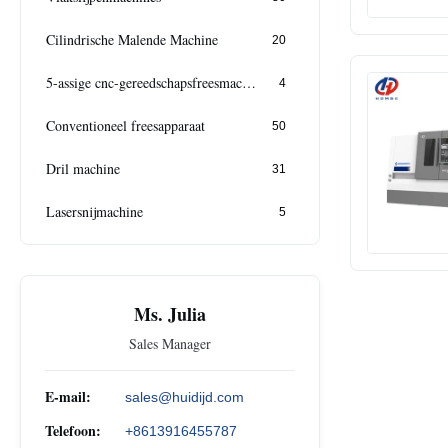
Cilindrische Malende Machine
20
5-assige cnc-gereedschapsfreesmachine
4
Conventioneel freesapparaat
50
Dril machine
31
Lasersnijmachine
5
Ms. Julia
Sales Manager
E-mail:
sales@huidijd.com
Telefoon:
+8613916455787