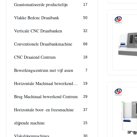
Geautomatiseerde productielijn
17
Vlakke Bedcnc Draaibank
50
Verticale CNC Draaibanken
32
Conventionele Draaibankmachine
68
CNC Draaiend Centrum
18
Bewerkingscentrum met vijf assen
7
Horizontale Machinaal bewerkende Centra
19
Brug Machinaal bewerkend Centrum
29
Horizontale boor- en freesmachine
37
slijpende machine
15
Vlakslijpenmachines
30