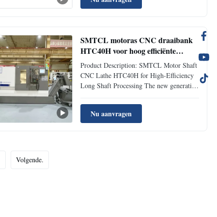
SMTCL motoras CNC draaibank
HTC40H voor hoog efficiënte
verwerking van lange as met
Product Description: SMTCL Motor Shaft
staafvoeder
CNC Lathe HTC40H for High-Efficiency
Long Shaft Processing The new generation
HTC-H/S CNC lathes are optimized
through professional design and analysis
Nu aanvragen
software. Assembled, verified and
improved with advanced manufacturing
and testingtechnology. They have good ...
Volgende.