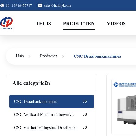
86--13916455787
sales@huidijd.com
THUIS
PRODUCTEN
VIDEOS
CNC Draaibankmachines
Huis
Producten
Alle categorieën
CNC Draaibankmachines
86
CNC Verticaal Machinaal bewerkend Centrum
68
CNC van het hellingsbed Draaibank
30