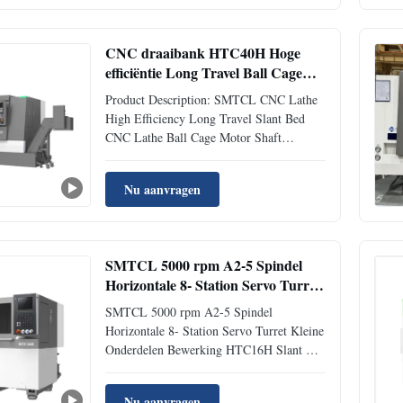
turning process, reduces vibration and
deformation, and improves the ...
CNC draaibank HTC40H Hoge
efficiëntie Long Travel Ball Cage
Motor Shaft Processing SMTCL
Product Description: SMTCL CNC Lathe
Slant Bed CNC draaibank
High Efficiency Long Travel Slant Bed
CNC Lathe Ball Cage Motor Shaft
Processing CNC Lathe The new generation
HTC-H/S CNC lathes are optimized
Nu aanvragen
through professional design and analysis
software. Assembled, verified and
improved with advanced manufacturing
and ...
SMTCL 5000 rpm A2-5 Spindel
Horizontale 8- Station Servo Turret
Kleine Onderdelen Bewerking
SMTCL 5000 rpm A2-5 Spindel
HTC16H Slant Bed CNC
Horizontale 8- Station Servo Turret Kleine
Draaibank met Bar Feeder
Onderdelen Bewerking HTC16H Slant Bed
CNC Draaibank met Bar Feeder
Nu aanvragen