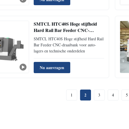
SMTCL HTC40S Hoge stijfheid
Hard Rail Bar Feeder CNC-
draaibank voor auto-lagers en
SMTCL HTC40S Hoge stijfheid Hard Rail
technische onderdelen
Bar Feeder CNC-draaibank voor auto-
lagers en technische onderdelen
Nu aanvragen
2
1
3
4
5