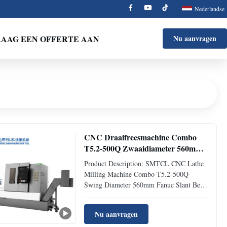
Nederlandse
AAG EEN OFFERTE AAN
Nu aanvragen
CNC Draaifreesmachine Combo
T5.2-500Q Zwaaidiameter 560mm
Fanuc Schuine Bed CNC
Product Description: SMTCL CNC Lathe
Draaibank
Milling Machine Combo T5.2-500Q
Swing Diameter 560mm Fanuc Slant Bed
CNC Lathe T5.2 - 500Q is a horizontal
CNC lathe developed for the mid-to-high-
Nu aanvragen
end market. It adopts an integrated 45-