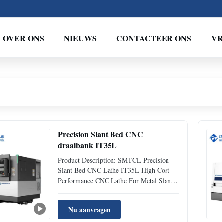
OVER ONS
NIEUWS
CONTACTEER ONS
VR
Precision Slant Bed CNC
draaibank IT35L
Product Description: SMTCL Precision
Slant Bed CNC Lathe IT35L High Cost
Performance CNC Lathe For Metal Slant
Bed CNC Lathe is a kind of CNC lathe
with a inclined design. This design makes
Nu aanvragen
the workpiece more stable during the