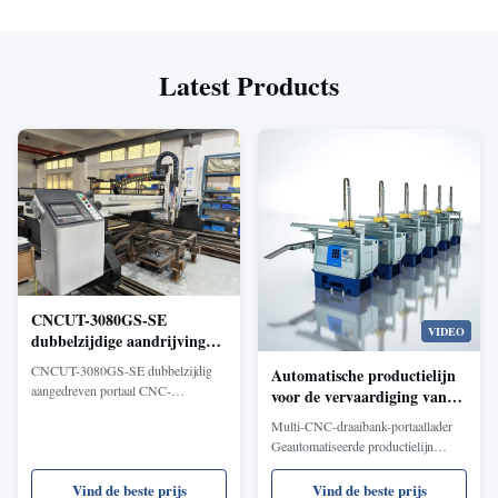
Latest Products
CNCUT-3080GS-SE
VIDEO
dubbelzijdige aandrijving
Gantry CNC vlam laser
CNCUT-3080GS-SE dubbelzijdig
Automatische productielijn
composiet snijmachine
aangedreven portaal CNC-
voor de vervaardiging van
vlamlasercomposietsnijmachine biedt
auto-onderdelen,
Multi-CNC-draaibank-portaallader
lasersnel doorboren + vlamsnijden
compressoren en onderdelen
Geautomatiseerde productielijn
met 20% efficiëntieverbetering, 30%
integreert 2-11 uiterst nauwkeurige
gasreductie en verticale gladde
CNC-draaibanken met automatisch
Vind de beste prijs
Vind de beste prijs
sneden voor koolstofstaal (10-200