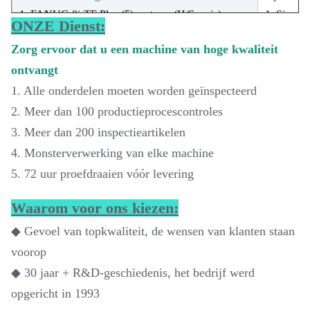
1, FANUC-0i-TF Plus (5) systeem (H/S-serie)
1, Siemen
ONZE Dienst:
2,GSK988TA-systeem (Q-serie)
2, Gereed
Zorg ervoor dat u een machine van hoge kwaliteit
3, spil van het mouwtype
Servo-ger
ontvangt
4, holle boorkopoliecilinder
4, werkst
5,8-stations servo-gereedschapswagen
5, elektr
1. Alle onderdelen moeten worden geïnspecteerd
6, oliemis
2. Meer dan 100 productieprocescontroles
7, Achter
3. Meer dan 200 inspectieartikelen
8, detect
4. Monsterverwerking van elke machine
9, pneuma
5. 72 uur proefdraaien vóór levering
Waarom voor ons kiezen:
◆ Gevoel van topkwaliteit, de wensen van klanten staan ​​
voorop
◆ 30 jaar + R&D-geschiedenis, het bedrijf werd
opgericht in 1993