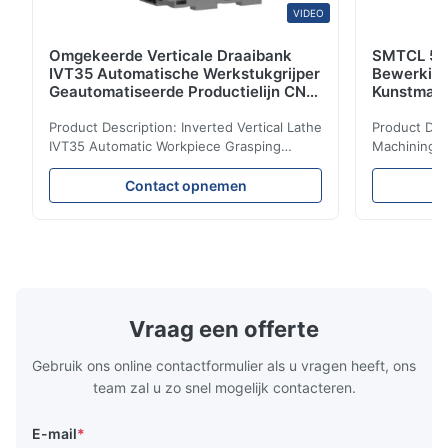
VIDEO
Omgekeerde Verticale Draaibank
SMTCL 5 A
IVT35 Automatische Werkstukgrijper
Bewerkin
Geautomatiseerde Productielijn CNC
Kunstmati
Draaibank
Bed Kolom
Product Description: Inverted Vertical Lathe
Product Des
IVT35 Automatic Workpiece Grasping
Machining C
Automated Production Line CNC Lathe
Mineral Cas
IVT35 automated production line stands
Machining C
Contact opnemen
out with standardized modular design and
for the pro
a rigid frame-type bed for excellent
parts in en
precision retention. Its inverted spindle
other indust
combined with a large-angle bed guard
vertical fiv
ensures superior chip evacuation.
independent
Featuring a compact footprint and flexible
Technology 
layout, it integrates turning, drilling and
fast moving
Vraag een offerte
boring for multi-process machining. Ideal
acceleration
for
by torque m
Gebruik ons online contactformulier als u vragen heeft, ons
team zal u zo snel mogelijk contacteren.
E-mail
*