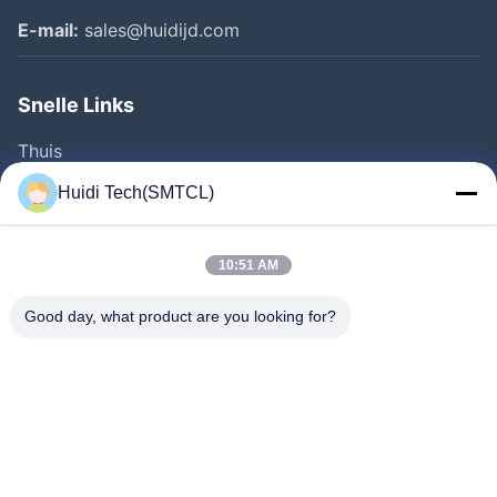
E-mail:
sales@huidijd.com
Snelle Links
Thuis
Producten
Huidi Tech(SMTCL)
Videos
Over Ons
10:51 AM
Fabrieksreis
Good day, what product are you looking for?
Kwaliteitscontrole
Contacteer Ons
Vraag Een Offerte Aan
Nieuws