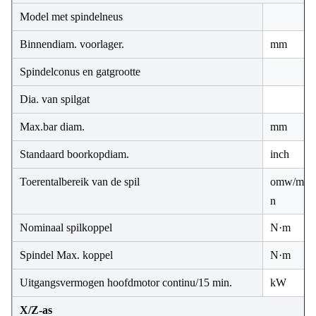
Model met spindelneus
Binnendiam. voorlager.
mm
Spindelconus en gatgrootte
Dia. van spilgat
Max.bar diam.
mm
Standaard boorkopdiam.
inch
Toerentalbereik van de spil
omw/mi
n
Nominaal spilkoppel
N·m
Spindel Max. koppel
N·m
Uitgangsvermogen hoofdmotor continu/15 min.
kW
X/Z-as