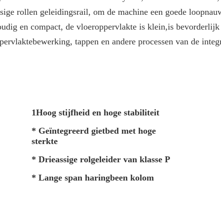
ssige rollen geleidingsrail, om de machine een goede loopnauw
voudig en compact, de vloeroppervlakte is klein,is bevorderli
pervlaktebewerking, tappen en andere processen van de integr
1Hoog stijfheid en hoge stabiliteit
* Geïntegreerd gietbed met hoge
sterkte
* Drieassige rolgeleider van klasse P
* Lange span haringbeen kolom