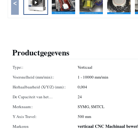
<
Productgegevens
Type::
Verticaal
Voersnelheid (mm/min)::
1 - 10000 mm/min
Herhaalbaarheid (X/Y/Z) (mm)::
0,004
De Capaciteit van het
24
hulpmiddeltijdschrift::
Merknaam::
SYMG, SMTCL
Y Axis Travel:
500 mm
verticaal CNC Machinaal bewe
Markeren