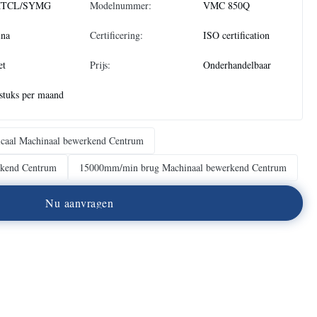
TCL/SYMG
Modelnummer:
VMC 850Q
ina
Certificering:
ISO certification
et
Prijs:
Onderhandelbaar
stuks per maand
ticaal Machinaal bewerkend Centrum
rkend Centrum
15000mm/min brug Machinaal bewerkend Centrum
N
u
a
a
n
v
r
a
g
e
n