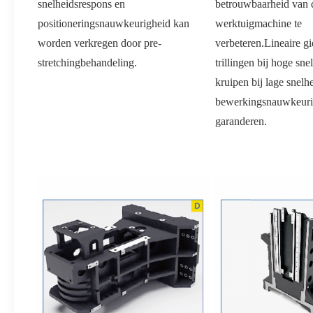
snelheidsrespons en 
betrouwbaarheid van d
positioneringsnauwkeurigheid kan 
werktuigmachine te 
worden verkregen door pre-
verbeteren.Lineaire gid
stretchingbehandeling.
trillingen bij hoge sne
kruipen bij lage snelh
bewerkingsnauwkeurig
garanderen.