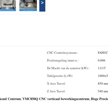
>
CNC Controlesysteem::
FANUC,
Positieregeling (mm) u::
0.006
De Macht van de asmotor (kW)::
11/15
Tafelgrootte (L×W):
1000x
X Axis Travel:
850 m
Z Axis Travel:
540 m
rkend Centrum
VMC850Q CNC verticaal bewerkingscentrum
Hoge Preci
,
,