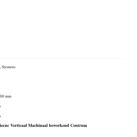
 Siemens
500 mm
m
m
siecnc Verticaal Machinaal bewerkend Centrum