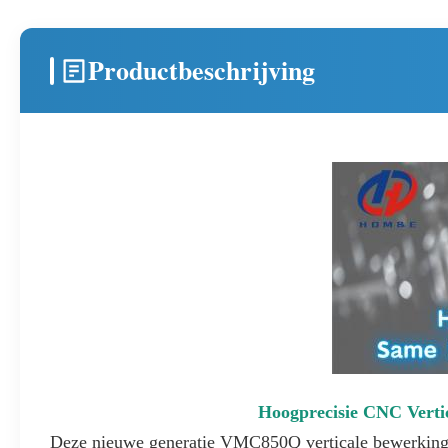
Productbeschrijving
Hoogprecisie CNC Ver
Deze nieuwe generatie VMC850Q verticale bewerkingsce