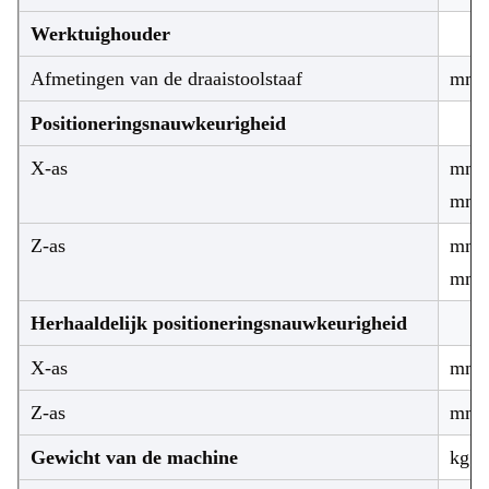
Werktuighouder
Afmetingen van de draaistoolstaaf
mm
Positioneringsnauwkeurigheid
X-as
mm/
mm
Z-as
mm/
mm
Herhaaldelijk positioneringsnauwkeurigheid
X-as
mm
Z-as
mm
Gewicht van de machine
kg