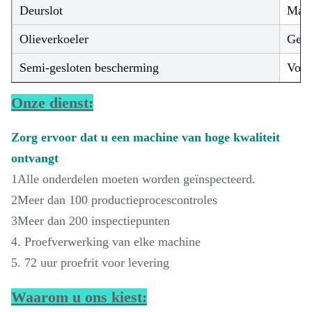
Deurslot
Magn
Olieverkoeler
Gere
Semi-gesloten bescherming
Voll
Onze dienst:
Zorg ervoor dat u een machine van hoge kwaliteit
ontvangt
1Alle onderdelen moeten worden geïnspecteerd.
2Meer dan 100 productieprocescontroles
3Meer dan 200 inspectiepunten
4. Proefverwerking van elke machine
5. 72 uur proefrit voor levering
Waarom u ons kiest: