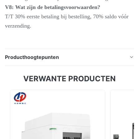
V8: Wat zijn de betalingsvoorwaarden?
T/T 30% eerste betaling bij bestelling, 70% saldo vóór
verzending.
Producthoogtepunten
Productbeschrijving: Zware CNC-verticale draaibank
VERWANTE PRODUCTEN
VTC200140H Max.Swing Diameter 2500mm CNC-
verticale draaibank freescombo De Shenyang machine
tool VTC200140H heeft veel uitstekende
verkooppunten.Het geavanceerde numerieke
besturingssysteem is eenvoudig te bedienen en heeft
een uiterst hoge ...