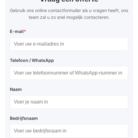
boring for multi-process machining. Ideal
acceleration
for
by torque m
Gebruik ons online contactformulier als u vragen heeft, ons
team zal u zo snel mogelijk contacteren.
E-mail
*
Telefoon / WhatsApp
Naam
Bedrijfsnaam