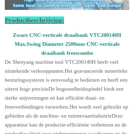
Productbeschrijving:
Zware CNC-verticale draaibank VTC200140H
Max.Swing Diameter 2500mm CNC-verticale
draaibank freescombo
De Shenyang machine tool VTC200140H heeft veel
uitstekende verkooppunten.Het geavanceerde numerieke
besturingssysteem is eenvoudig te bedienen en heeft een
uiterst hoge precisieDe hogesnelheidsspindel biedt een
sterke snijvermogen en kan efficiënt draai- en
freesverbindingen verwerken.Het wordt veel gebruikt op
gebieden als de machine- en ruimtevaartindustrieDeze
apparatuur kan de productie-efficiëntie verbeteren en de
productkwaliteit voor ondernemingen waarborgen en de