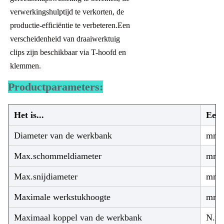
verwerkingshulptijd te verkorten, de
productie-efficiëntie te verbeteren.Een
verscheidenheid van draaiwerktuig
clips zijn beschikbaar via T-hoofd en
klemmen.
Productparameters:
Het is...
Eenh
Diameter van de werkbank
mm
Max.schommeldiameter
mm
Max.snijdiameter
mm
Maximale werkstukhoogte
mm
Maximaal koppel van de werkbank
N.m