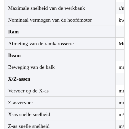
Maximale snelheid van de werkbank
r/mi
Nominaal vermogen van de hoofdmotor
kw
Ram
Afmeting van de ramkarosserie
Mm
Beam
Beweging van de balk
mm
X/Z-assen
Vervoer op de X-as
mm
Z-asvervoer
mm
X-as snelle snelheid
m/m
Z-as snelle snelheid
m/m