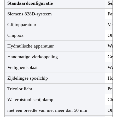
Standaardconfiguratie
Sele
Siemens 828D-systeem
Fanu
Glijtopparatuur
Verh
Chipbox
Olie
Hydraulische apparatuur
Werk
Handmatige vierkoppeling
Grie
Veiligheidsplaat
Werk
Zijdelingse spoelchip
Hoog
Tricolor licht
Pneu
Waterpistool schijnlamp
Chip
met een breedte van niet meer dan 50 mm
Olie