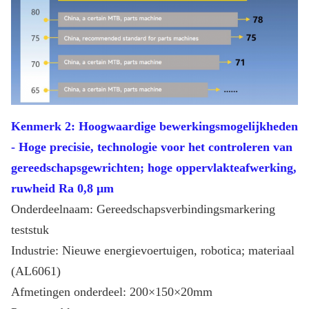
Kenmerk 2: Hoogwaardige bewerkingsmogelijkheden
- Hoge precisie, technologie voor het controleren van
gereedschapsgewrichten; hoge oppervlakteafwerking,
ruwheid Ra 0,8 μm
Onderdeelnaam: Gereedschapsverbindingsmarkering
teststuk
Industrie: Nieuwe energievoertuigen, robotica; materiaal
(AL6061)
Afmetingen onderdeel: 200×150×20mm