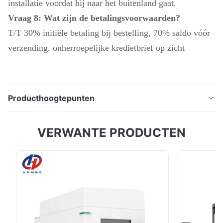
installatie voordat hij naar het buitenland gaat.
Vraag 8: Wat zijn de betalingsvoorwaarden?
T/T 30% initiële betaling bij bestelling, 70% saldo vóór
verzending. onherroepelijke kredietbrief op zicht
Producthoogtepunten
Productbeschrijving: 3-assig verticaal
VERWANTE PRODUCTEN
bewerkingscentrum Aluminiumbewerking VMC850Q
4-assige CNC-freesmachine Fanuc CNC VMC De
Shenyang Machine Tool VMC850Q heeft veel
uitstekende verkoopargumenten. De structuur is
solide. Het maakt gebruik van een bed met een laag
zwaartepunt en een grote ...