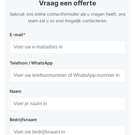
Vraag een offerte
boring for multi-process machining. Ideal
acceleration
for
by torque m
Gebruik ons online contactformulier als u vragen heeft, ons
team zal u zo snel mogelijk contacteren.
E-mail
*
Telefoon / WhatsApp
Naam
Bedrijfsnaam