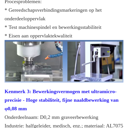
Procesproblemen:
* Gereedschapsverbindingsmarkeringen op het
onderdeeloppervlak
* Test machinespindel en bewerkingsstabiliteit
* Eisen aan oppervlaktekwaliteit
Kenmerk 3: Bewerkingsvermogen met ultramicro-
precisie - Hoge stabiliteit, fijne naaldbewerking van
φ0,08 mm
Onderdeelnaam: D0,2 mm graveerbewerking
Industrie: halfgeleider, medisch, enz.; materiaal: AL7075