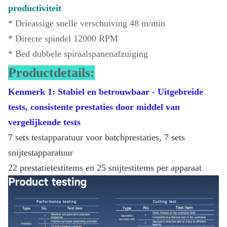
productiviteit
* Drieassige snelle verschuiving 48 m/min
* Directe spindel 12000 RPM
* Bed dubbele spiraalspanenafzuiging
Productdetails:
Kenmerk 1: Stabiel en betrouwbaar - Uitgebreide
tests, consistente prestaties door middel van
vergelijkende tests
7 sets testapparatuur voor batchprestaties, 7 sets
snijtestapparatuur
22 prestatietestitems en 25 snijtestitems per apparaat