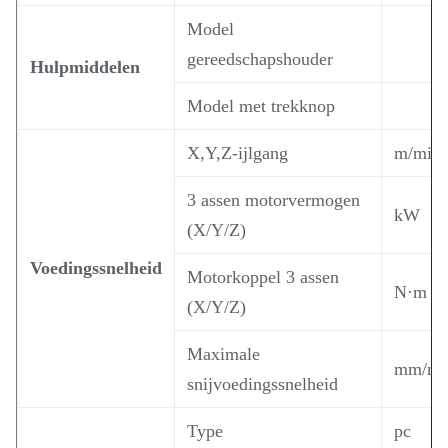
Model
gereedschapshouder
Hulpmiddelen
Model met trekknop
X,Y,Z-ijlgang
m/min
3 assen motorvermogen
kW
(X/Y/Z)
Voedingssnelheid
Motorkoppel 3 assen
N·m
(X/Y/Z)
Maximale
mm/mi
snijvoedingssnelheid
Type
pc