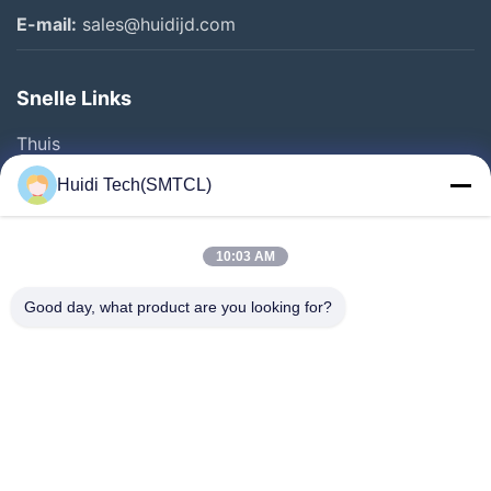
E-mail:
sales@huidijd.com
Snelle Links
Thuis
Producten
Huidi Tech(SMTCL)
Videos
Over Ons
10:03 AM
Fabrieksreis
Good day, what product are you looking for?
Kwaliteitscontrole
Contacteer Ons
Vraag Een Offerte Aan
Nieuws